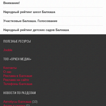
Внимание!
Народный рейтинг школ Балхаша
Участковые Балхаша. Голосование
Народный рейтинг детских садов Балхаша
ПОЛЕЗНЫЕ РЕСУРСЫ
Jooble
ТОО «ОРКЕН МЕДИА»
Контакты
О нас
Реклама в Балхаше
Реклама на сайте
Телефоны Балхаша
НОВОСТИ ПО РАЗДЕЛАМ
Автобусы Балхаша
(10)
Акции и скидки
(1)