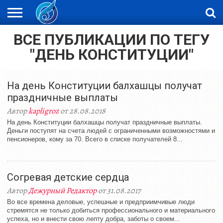
ВСЕ ПУБЛИКАЦИИ ПО ТЕГУ
ЖАҢАЛЫҚТАР
НОВОСТИ
ВИДЕО
ФОТОРЕПОРТАЖИ
ОРКЕН
LIVETV
"ДЕНЬ КОНСТИТУЦИИ"
На день Конституции балхашцы получат
праздничные выплаты
Автор
kapligroz
от 28.08.2018
На день Конституции балхашцы получат праздничные выплаты.
Деньги поступят на счета людей с ограниченными возможностями и
пенсионеров, кому за 70. Всего в списке получателей 8...
Согревая детские сердца
Автор
Дежурный Редактор
от 31.08.2017
Во все времена деловые, успешные и предприимчивые люди
стремятся не только добиться профессионального и материального
успеха, но и внести свою лепту добра, заботы о своем...