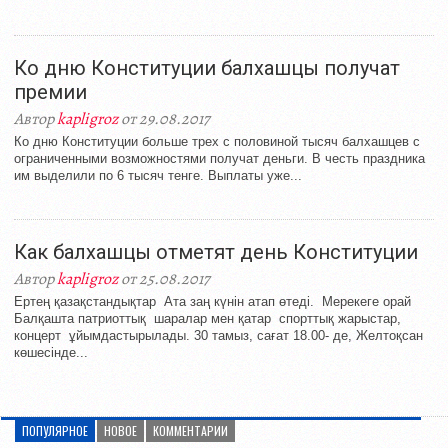
Ко дню Конституции балхашцы получат
премии
Автор
kapligroz
от 29.08.2017
Ко дню Конституции больше трех с половиной тысяч балхашцев с
ограниченными возможностями получат деньги. В честь праздника
им выделили по 6 тысяч тенге. Выплаты уже...
Как балхашцы отметят день Конституции
Автор
kapligroz
от 25.08.2017
Ертең қазақстандықтар Ата заң күнін атап өтеді. Мерекеге орай
Балқашта патриоттық шаралар мен қатар спорттық жарыстар,
концерт ұйымдастырылады. 30 тамыз, сағат 18.00- де, Желтоқсан
көшесінде...
ПОПУЛЯРНОЕ
НОВОЕ
КОММЕНТАРИИ