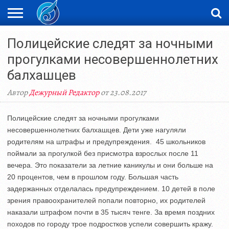
ЖАҢАЛЫҚТАР
Полицейские следят за ночными
НОВОСТИ
ВИДЕО
ФОТОРЕПОРТАЖИ
ОРКЕН
LIVETV
прогулками несовершеннолетних
балхашцев
Автор
Дежурный Редактор
от 23.08.2017
Полицейские следят за ночными прогулками
несовершеннолетних балхашцев. Дети уже нагуляли
родителям на штрафы и предупреждения. 45 школьников
поймали за прогулкой без присмотра взрослых после 11
вечера. Это показатели за летние каникулы и они больше на
20 процентов, чем в прошлом году. Большая часть
задержанных отделалась предупреждением. 10 детей в поле
зрения правоохранителей попали повторно, их родителей
наказали штрафом почти в 35 тысяч тенге. За время поздних
походов по городу трое подростков успели совершить кражу.