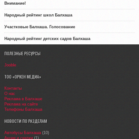
Внимание!
Народный рейтинг школ Балхаша
Участковые Балхаша. Голосование
Народный рейтинг детских садов Балхаша
ПОЛЕЗНЫЕ РЕСУРСЫ
Jooble
ТОО «ОРКЕН МЕДИА»
Контакты
О нас
Реклама в Балхаше
Реклама на сайте
Телефоны Балхаша
НОВОСТИ ПО РАЗДЕЛАМ
Автобусы Балхаша
(10)
Акции и скидки
(1)