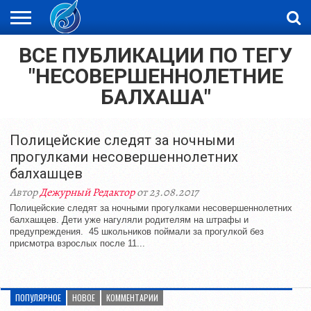
ВСЕ ПУБЛИКАЦИИ ПО ТЕГУ
ЖАҢАЛЫҚТАР
НОВОСТИ
ВИДЕО
ФОТОРЕПОРТАЖИ
ОРКЕН
LIVETV
"НЕСОВЕРШЕННОЛЕТНИЕ
БАЛХАША"
Полицейские следят за ночными
прогулками несовершеннолетних
балхашцев
Автор
Дежурный Редактор
от 23.08.2017
Полицейские следят за ночными прогулками несовершеннолетних
балхашцев. Дети уже нагуляли родителям на штрафы и
предупреждения. 45 школьников поймали за прогулкой без
присмотра взрослых после 11...
ПОПУЛЯРНОЕ
НОВОЕ
КОММЕНТАРИИ