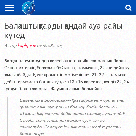
ЖАҢАЛЫҚТАР
Балқаштықтарды қандай ауа-райы
НОВОСТИ
ВИДЕО
ФОТОРЕПОРТАЖИ
ОРКЕН
LIVETV
күтеді
Автор
kapligroz
от 16.08.2017
Балқашта суық күндер келесі аптаға дейін сақталатын болды.
Синоптиктердің болжамы бойынша, тамыздың 22 -не дейін күн
жылынбайды. Қазгидрометтің мәтіметінше, 21, 22 — тамызға
дейін термометр бағаны түнде +13,+15 көрсетсе, күндіз 22, 24
градус 0- ден жоғары. Жауын-шашын болмайды.
Валентина Бродовская-«Қазгидромет» орталығы
филиалының ауа-райын болжау бөлім басшысы
«Тамыздың соңына дейін аптап ыстық күтілмейді.
Себебі, солтүстіктен келген суық әлі де
сақталуда. Солтүстік-шығыстың желі тұрақты
болып тұр».