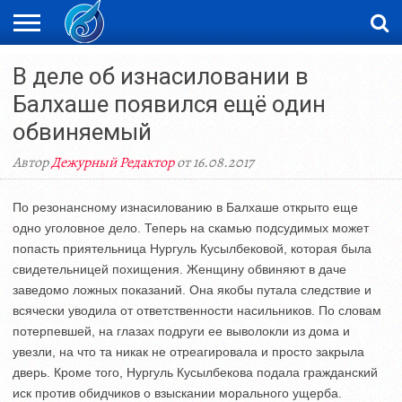
ЖАҢАЛЫҚТАР
В деле об изнасиловании в
НОВОСТИ
ВИДЕО
ФОТОРЕПОРТАЖИ
ОРКЕН
LIVETV
Балхаше появился ещё один
обвиняемый
Автор
Дежурный Редактор
от 16.08.2017
По резонансному изнасилованию в Балхаше открыто еще
одно уголовное дело. Теперь на скамью подсудимых может
попасть приятельница Нургуль Кусылбековой, которая была
свидетельницей похищения. Женщину обвиняют в даче
заведомо ложных показаний. Она якобы путала следствие и
всячески уводила от ответственности насильников. По словам
потерпевшей, на глазах подруги ее выволокли из дома и
увезли, на что та никак не отреагировала и просто закрыла
дверь. Кроме того, Нургуль Кусылбекова подала гражданский
иск против обидчиков о взыскании морального ущерба.