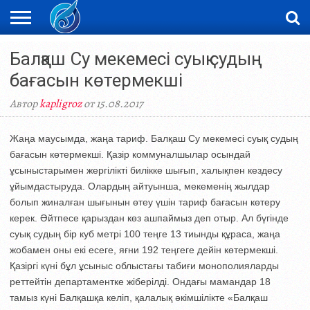
ЖАҢАЛЫҚТАР
Балқаш Су мекемесі суық судың
НОВОСТИ
ВИДЕО
ФОТОРЕПОРТАЖИ
ОРКЕН
LIVETV
бағасын көтермекші
Автор
kapligroz
от 15.08.2017
Жаңа маусымда, жаңа тариф. Балқаш Су мекемесі суық судың
бағасын көтермекші. Қазір коммуналшылар осындай
ұсыныстарымен жергілікті билікке шығып, халықпен кездесу
ұйымдастыруда. Олардың айтуынша, мекеменің жылдар
болып жиналған шығынын өтеу үшін тариф бағасын көтеру
керек. Әйтпесе қарыздан көз ашпаймыз деп отыр. Ал бүгінде
суық судың бір куб метрі 100 теңге 13 тиынды құраса, жаңа
жобамен оны екі есеге, яғни 192 теңгеге дейін көтермекші.
Қазіргі күні бұл ұсыныс облыстағы табиғи монополияларды
реттейтін департаментке жіберілді. Ондағы мамандар 18
тамыз күні Балқашқа келіп, қалалық әкімшілікте «Балқаш