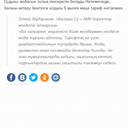
Судың» жобасын толық тексеретін болады.Нәтижесінде,
бағаны көтеру бекітілсе алдағы 5 жылға жаңа тариф енгізілмек.
Олжас Мұбараков- «Балқаш Су » КМК директор
міндетін атқарушы
«Біз халықпен, жергілікті билік өкілдерімен кездесіп
жоба туралы айттық. Тарифтің не үшін
қымбаттайтынын түсіндірдік.Әрине, біздің
қызметке көңіл толмайды дегендер боллды. Ал
оған жұмыскерлердің аздығы, шығынның көптігі,
тұрғындардың ақыны уақытылы төлемеуі себеп».
Social Like WordPress