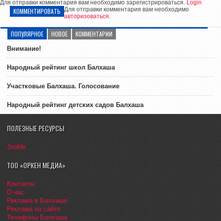
Для отправки комментария вам необходимо зарегистрироваться.
Login
Для отправки комментария вам необходимо
КОММЕНТИРОВАТЬ
авторизоваться
.
ПОПУЛЯРНОЕ
НОВОЕ
КОММЕНТАРИИ
Внимание!
Народный рейтинг школ Балхаша
Участковые Балхаша. Голосование
Народный рейтинг детских садов Балхаша
ПОЛЕЗНЫЕ РЕСУРСЫ
Jooble
ТОО «ОРКЕН МЕДИА»
Контакты
О нас
Реклама в Балхаше
Реклама на сайте
Телефоны Балхаша