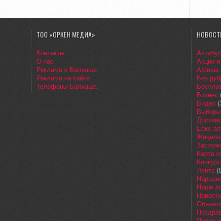
ТОО «ОРКЕН МЕДИА»
НОВОСТ
Контакты
Автобу
О нас
Акции и
Реклама в Балхаше
Афиша
Реклама на сайте
Без руб
Телефоны Балхаша
Бесплат
Бизнес
Видео
(
Выборы
Доставк
Еске ал
Жаңалы
Заслуж
Карта 
Конкур
Лента
(8
Народн
Наши л
Новост
Объявл
Поздра
Происш