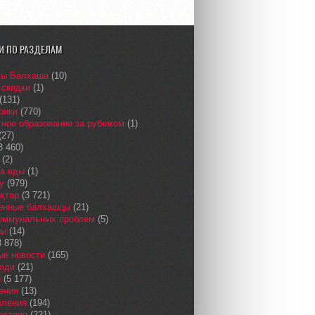
И ПО РАЗДЕЛАМ
сы Балхаша
(10)
 скидки
(1)
(131)
рики
(770)
ное образование за рубежом
(1)
(27)
3 460)
(2)
а еды
(1)
у
(979)
қтар
(3 721)
енные балхашцы
(21)
коммунальных проблем
(5)
сы
(14)
 878)
ые новости
(165)
юди
(21)
и
(5 177)
ения
(13)
вления
(194)
ествия
(221)