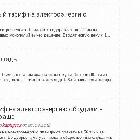
ый тариф на электроэнергию
ктроэнергию. 1 киловатт подорожает на 22 тиыны.
ных монополий вынес решение. Вводят новую цену с 1...
аттады
і 1киловатт электроэнергияның құны 15 теңге 90 тиын
 тоқ көзі 22 тиынға көтеріледі.Табиғи монополияларды
иф на электроэнергию обсудили в
хаше
р
kapligroz
от 07.09.2018
 на электроэнергию планируют поднять на 56 тиын за
атт. Во дворце культуры прошли общественные слушания,