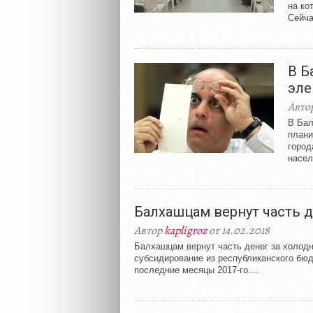
на ко
Сейча
В Б
эле
Авто
В Бал
плани
город
насел
Балхашцам вернут часть д
Автор
kapligroz
от 14.02.2018
Балхашцам вернут часть денег за холод
субсидирование из республиканского бюд
последние месяцы 2017-го....