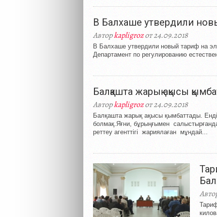
В Балхаше утвердили нов
Автор
kapligroz
от 24.09.2018
В Балхаше утвердили новый тариф на эле
Департамент по регулированию естествен
Балқашта жарық ақысы қымб
Автор
kapligroz
от 24.09.2018
Балқашта жарық ақысы қымбаттады. Енд
болмақ.Яғни, бұрыңғымен салыстырғанда
реттеу агенттігі жариялаған мұндай...
Тар
Бал
Авто
Тариф
килов