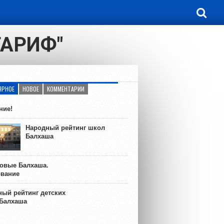
ТАРИФ"
ЯРНОЕ
НОВОЕ
КОММЕНТАРИИ
ние!
Народный рейтинг школ
Балхаша
ковые Балхаша.
ование
ый рейтинг детских
 Балхаша