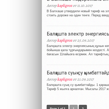
Автор
kapligroz
от 11.10.2017
В Балхаше утвердили новый тариф на эле
стоить дороже на один тенге. Перед введ
Балқашта электр энергиясы
Автор
kapligroz
от 25.09.2017
Балқашта электр энергиясының құнын көт
бойынша қала тұрғындарымен кездесті. Ан
бағасын 11пайызға өсірмек. Ал тарифтың.
Балқашта суық су қымбатта
Автор
kapligroz
от 21.09.2017
Балқашта суық су қымбаттайды. 1 қарашад
Тариф 5 жылға арналған. Мысалы 2017 ж
Page 1 of 2
1
2