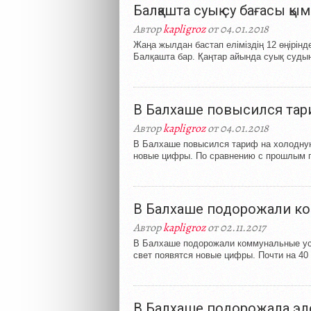
Балқашта суық су бағасы қ
Автор
kapligroz
от 04.01.2018
Жаңа жылдан бастап еліміздің 12 өңірінд
Балқашта бар. Қаңтар айында суық судың
В Балхаше повысился тар
Автор
kapligroz
от 04.01.2018
В Балхаше повысился тариф на холодную 
новые цифры. По сравнению с прошлым г
В Балхаше подорожали к
Автор
kapligroz
от 02.11.2017
В Балхаше подорожали коммунальные усл
свет появятся новые цифры. Почти на 40 
В Балхаше подорожала эл