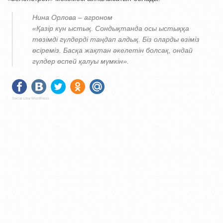
Нина Орлова – агроном
«Қазір күн ыстық. Сондықтанда осы ыстыққа
төзімді гүлдерді таңдап алдық. Біз оларды өзіміз
өсіреміз. Басқа жақтан әкелетін болсақ, ондай
гүлдер өспей қалуы мүмкін».
Social Like WordPress