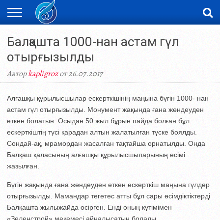
ЖАҢАЛЫҚТАР
Балқашта 1000-нан астам гүл
НОВОСТИ
ВИДЕО
ФОТОРЕПОРТАЖИ
ОРКЕН
LIVETV
отырғызылды
Автор
kapligroz
от 26.07.2017
Алғашқы құрылысшылар ескерткішінің маңына бүгін 1000- нан
астам гүл отырғызылды. Монумент жақында ғана жөндеуден
өткен болатын. Осыдан 50 жыл бұрын пайда болған бұл
ескерткіштің түсі қарадан алтын жалатылған түске боялды.
Сондай-ақ, мрамордан жасалған тақтайша орнатылды. Онда
Балқаш қаласының алғашқы құрылысшыларының есімі
жазылған.
Бүгін жақында ғана жөндеуден өткен ескерткіш маңына гүлдер
отырғызылды. Мамандар тегетес атты бұл сары өсімдіктіктерді
Балқашта жылыжайда өсірген. Енді оның күтімімен
«Зеленстрой» мекемесі айналысатын болады.