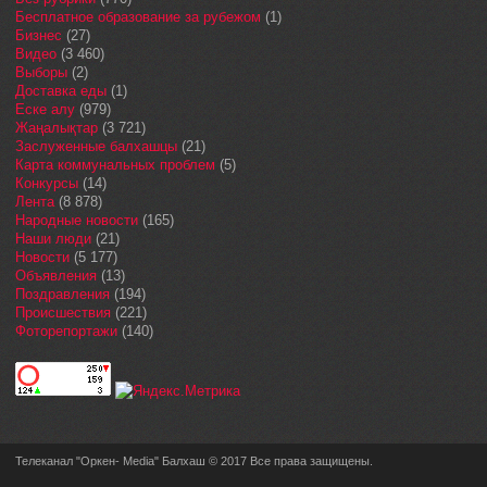
Бесплатное образование за рубежом
(1)
Бизнес
(27)
Видео
(3 460)
Выборы
(2)
Доставка еды
(1)
Еске алу
(979)
Жаңалықтар
(3 721)
Заслуженные балхашцы
(21)
Карта коммунальных проблем
(5)
Конкурсы
(14)
Лента
(8 878)
Народные новости
(165)
Наши люди
(21)
Новости
(5 177)
Объявления
(13)
Поздравления
(194)
Происшествия
(221)
Фоторепортажи
(140)
Телеканал "Оркен- Media" Балхаш © 2017 Все права защищены.