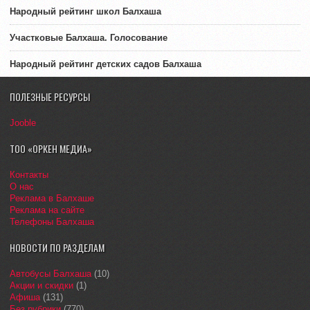
Народный рейтинг школ Балхаша
Участковые Балхаша. Голосование
Народный рейтинг детских садов Балхаша
ПОЛЕЗНЫЕ РЕСУРСЫ
Jooble
ТОО «ОРКЕН МЕДИА»
Контакты
О нас
Реклама в Балхаше
Реклама на сайте
Телефоны Балхаша
НОВОСТИ ПО РАЗДЕЛАМ
Автобусы Балхаша
(10)
Акции и скидки
(1)
Афиша
(131)
Без рубрики
(770)