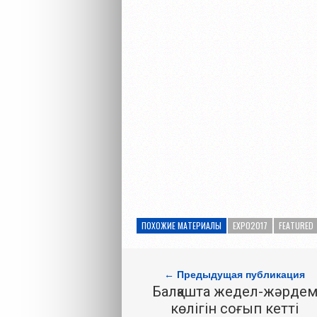
ПОХОЖИЕ МАТЕРИАЛЫ
EXPO2017
FEATURED
← Предыдущая публикация
Балқашта жедел-жәрде
көлігін соғып кетті