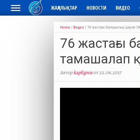
ЖАҢАЛЫҚТАР
НОВОСТИ
ВИДЕО
Home
/
Видео
/
76 жастағы балқаштық қария 
76 жастағы 
тамашалап 
Автор
kapligroz
от 22.06.2017