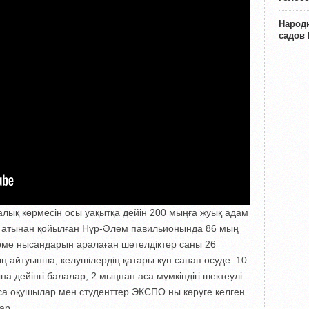
Народн
садов
лық көрмесін осы уақытқа дейін 200 мыңға жуық адам
н атынан қойылған Нұр-Әлем павильионында 86 мың
рме нысандарын аралаған шетелдіктер саны 26
айтуынша, келушілердің қатары күн санап өсуде. 10
а дейінгі балалар, 2 мыңнан аса мүмкіндігі шектеулі
са оқушылар мен студенттер ЭКСПО ны көруге келген.
ар.