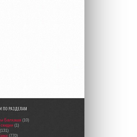
И ПО РАЗДЕЛАМ
сы Балхаша
(10)
 скидки
(1)
(131)
рики
(770)