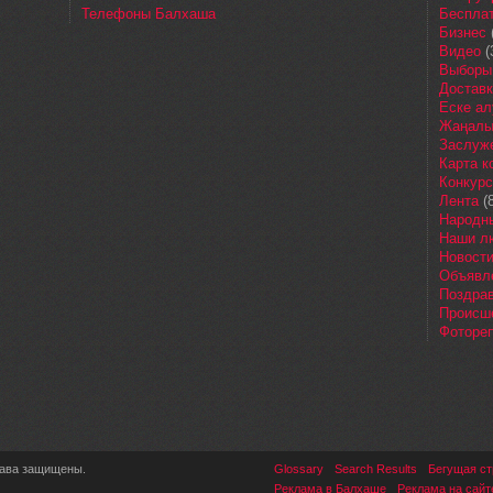
Телефоны Балхаша
Бесплат
Бизнес
Видео
(
Выборы
Доставк
Еске ал
Жаңалы
Заслуж
Карта 
Конкур
Лента
(8
Народн
Наши л
Новост
Объявл
Поздра
Происш
Фоторе
рава защищены.
Glossary
Search Results
Бегущая ст
Реклама в Балхаше
Реклама на сайт