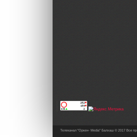
Телеканал "Оркен- Media" Балхаш © 2017 Все п