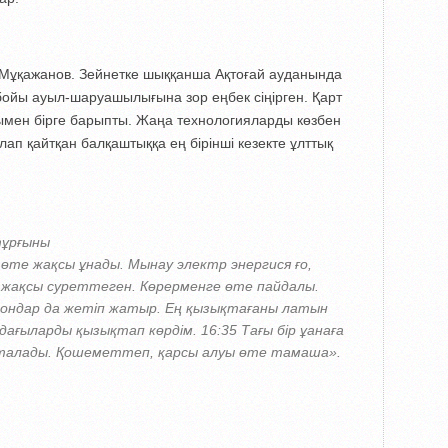
 Мұқажанов. Зейнетке шыққанша Ақтоғай ауданында
бойы ауыл-шаруашылығына зор еңбек сіңірген. Қарт
рымен бірге барыпты. Жаңа технологияларды көзбен
алап қайтқан балқаштыққа ең бірінші кезекте ұлттық
тұрғыны
 өте жақсы ұнады. Мынау электр энергися ғо,
жақсы суреттеген. Көрерменге өте пайдалы.
иондар да жетіп жатыр. Ең қызықтағаны латын
ағыларды қызықтап көрдім. 16:35 Тағы бір ұанаға
асталады. Қошеметтеп, қарсы алуы өте тамаша».