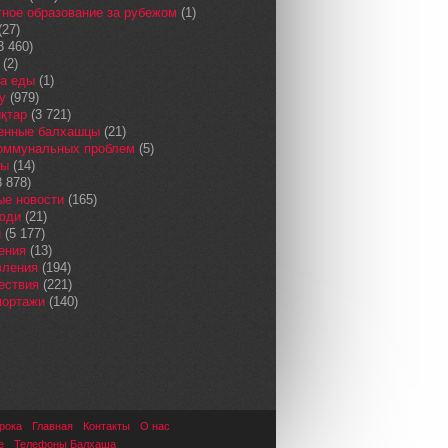
ное образование за рубежом
(1)
(27)
3 460)
(2)
а еды
(1)
у
(979)
қтар
(3 721)
енные балхашцы
(21)
коммунальных проблем
(5)
сы
(14)
 878)
ые новости
(165)
юди
(21)
и
(5 177)
ения
(13)
вления
(194)
ествия
(221)
портажи
(140)
рока
Главная
Контакты
О нас
е
Телефоны Балхаша