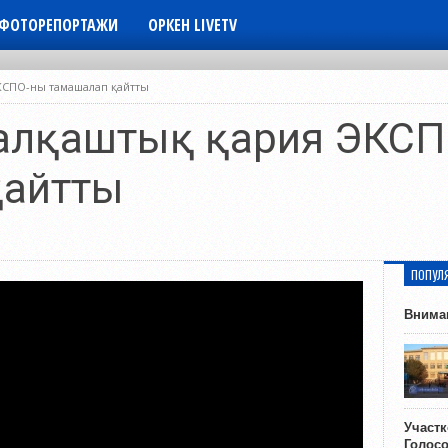
ФОТОРЕПОРТАЖИ
ОРКЕН LIVETV
ЭКСПО-ны тамашалап қайтты
балқаштық қария ЭКС
қайтты
ПОПУЛ
Внима
Участ
Голос