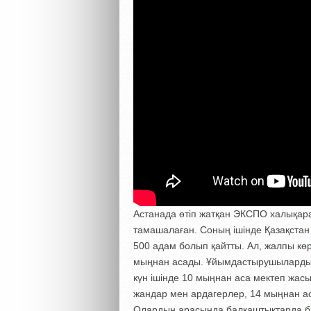
Астанада өтіп жатқан ЭКСПО халықара
тамашалаған. Соның ішінде Қазақста
500 адам болып қайтты. Ал, жалпы кө
мыңнан асады. Ұйымдастырушылардың 
күн ішінде 10 мыңнан аса мектеп жасын
жандар мен ардагерлер, 14 мыңнан а
Олардың арасында балқаштықтарда б