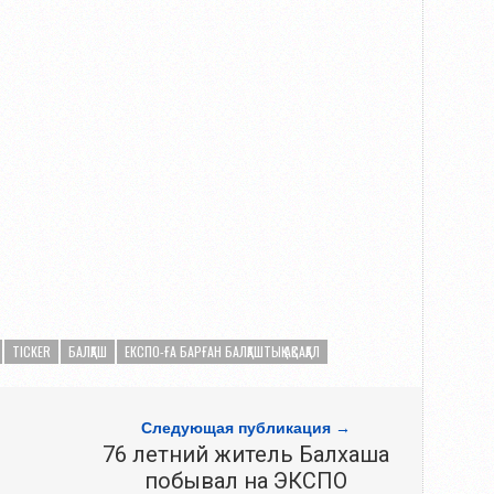
TICKER
БАЛҚАШ
ЕКСПО-ҒА БАРҒАН БАЛҚАШТЫҚ АҚСАҚАЛ
Следующая публикация →
м
76 летний житель Балхаша
побывал на ЭКСПО