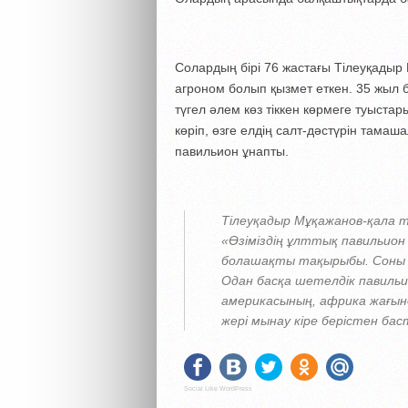
Солардың бірі 76 жастағы Тілеуқадыр
агроном болып қызмет еткен. 35 жыл 
түгел әлем көз тіккен көрмеге туыста
көріп, өзге елдің салт-дәстүрін тамаш
павильион ұнапты.
Тілеуқадыр Мұқажанов-қала 
«Өзіміздің ұлттық павильион
болашақты тақырыбы. Соны 
Одан басқа шетелдік павиль
америкасының, африка жағынд
жері мынау кіре берістен б
Social Like WordPress