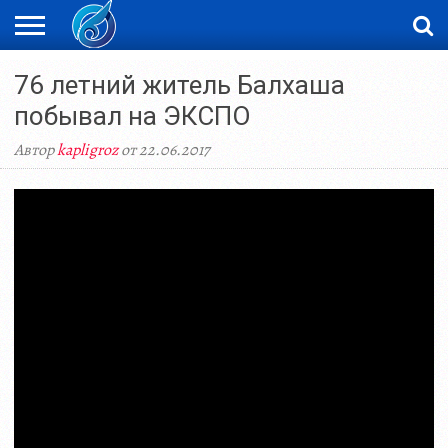
ЖАҢАЛЫҚТАР
76 летний житель Балхаша
НОВОСТИ
ВИДЕО
ФОТОРЕПОРТАЖИ
ОРКЕН
LIVETV
побывал на ЭКСПО
Автор
kapligroz
от 22.06.2017