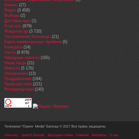
Бизнес
(27)
Видео
(3 458)
Выборы
(2)
Доставка еды
(1)
Еске алу
(979)
Жаңалықтар
(3 720)
Заслуженные балхашцы
(21)
Карта коммунальных проблем
(5)
Конкурсы
(14)
Лента
(8 878)
Народные новости
(165)
Наши люди
(21)
Новости
(5 176)
Объявления
(13)
Поздравления
(194)
Происшествия
(221)
Фоторепортажи
(140)
Телеканал "Оркен- Media" Балхаш © 2017 Все права защищены.
Glossary
Search Results
Бегущая строка
Главная
Контакты
О нас