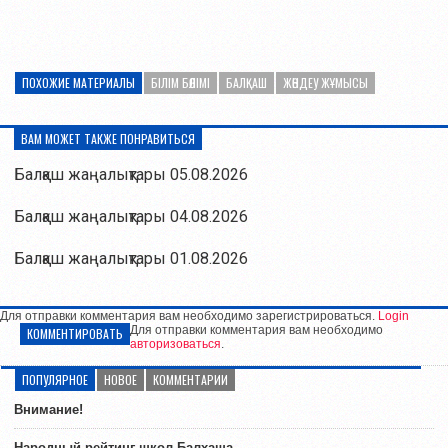
ПОХОЖИЕ МАТЕРИАЛЫ
БІЛІМ БӨЛІМІ
БАЛҚАШ
ЖӨНДЕУ ЖҰМЫСЫ
ВАМ МОЖЕТ ТАКЖЕ ПОНРАВИТЬСЯ
Балқаш жаңалықтары 05.08.2026
Балқаш жаңалықтары 04.08.2026
Балқаш жаңалықтары 01.08.2026
Для отправки комментария вам необходимо зарегистрироваться.
Login
Для отправки комментария вам необходимо
КОММЕНТИРОВАТЬ
авторизоваться
.
ПОПУЛЯРНОЕ
НОВОЕ
КОММЕНТАРИИ
Внимание!
Народный рейтинг школ Балхаша