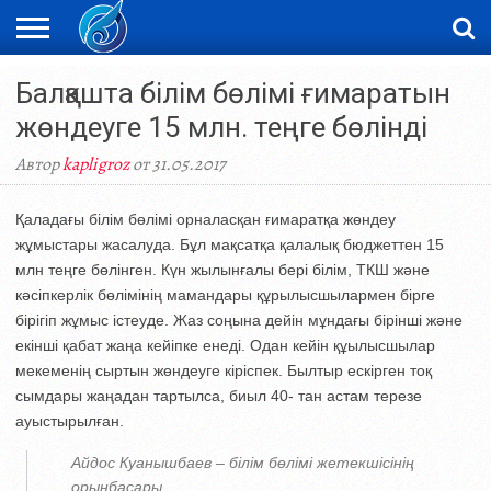
ЖАҢАЛЫҚТАР
Балқашта білім бөлімі ғимаратын
НОВОСТИ
ВИДЕО
ФОТОРЕПОРТАЖИ
ОРКЕН
LIVETV
жөндеуге 15 млн. теңге бөлінді
Автор
kapligroz
от 31.05.2017
Қаладағы білім бөлімі орналасқан ғимаратқа жөндеу
жұмыстары жасалуда. Бұл мақсатқа қалалық бюджеттен 15
млн теңге бөлінген. Күн жылынғалы бері білім, ТКШ және
кәсіпкерлік бөлімінің мамандары құрылысшылармен бірге
бірігіп жұмыс істеуде. Жаз соңына дейін мұндағы бірінші және
екінші қабат жаңа кейіпке енеді. Одан кейін құылысшылар
мекеменің сыртын жөндеуге кіріспек. Былтыр ескірген тоқ
сымдары жаңадан тартылса, биыл 40- тан астам терезе
ауыстырылған.
Айдос Куанышбаев – білім бөлімі жетекшісінің
орынбасары