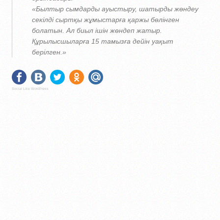
«Былтыр сымдарды ауыстыру, шатырды жөндеу
секілді сыртқы жұмыстарға қаржы бөлінген
болатын. Ал биыл ішін жөндеп жатыр.
Құрылысшыларға 15 тамызға дейін уақыт
берілген.»
Social Like WordPress