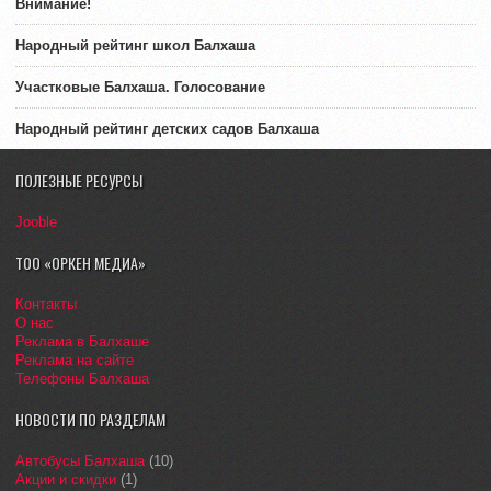
Внимание!
Народный рейтинг школ Балхаша
Участковые Балхаша. Голосование
Народный рейтинг детских садов Балхаша
ПОЛЕЗНЫЕ РЕСУРСЫ
Jooble
ТОО «ОРКЕН МЕДИА»
Контакты
О нас
Реклама в Балхаше
Реклама на сайте
Телефоны Балхаша
НОВОСТИ ПО РАЗДЕЛАМ
Автобусы Балхаша
(10)
Акции и скидки
(1)