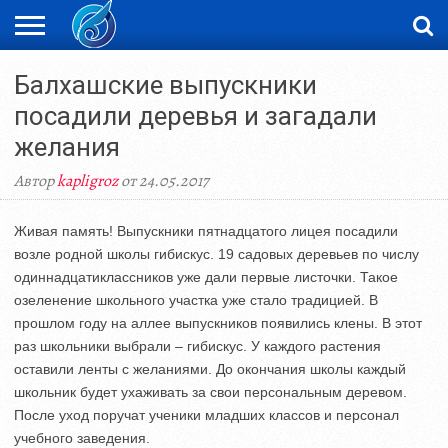
ЖАҢАЛЫҚТАР
Балхашские выпускники
НОВОСТИ
ВИДЕО
ФОТОРЕПОРТАЖИ
ОРКЕН
LIVETV
посадили деревья и загадали
желания
Автор
kapligroz
от 24.05.2017
Живая память! Выпускники пятнадцатого лицея посадили
возле родной школы гибискус. 19 садовых деревьев по числу
одиннадцатиклассников уже дали первые листочки. Такое
озеленение школьного участка уже стало традицией. В
прошлом году на аллее выпускников появились клены. В этот
раз школьники выбрали – гибискус. У каждого растения
оставили ленты с желаниями. До окончания школы каждый
школьник будет ухаживать за свои персональным деревом.
После уход поручат ученики младших классов и персонал
учебного заведения.