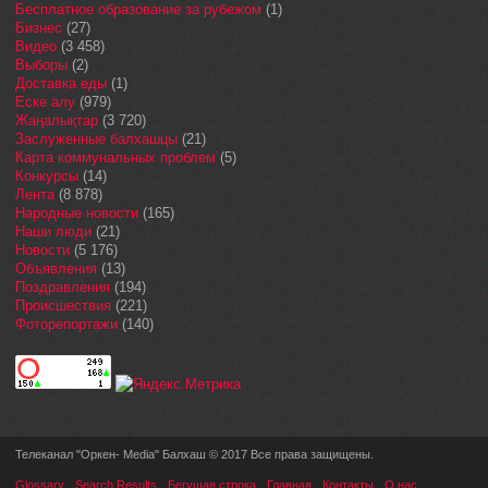
Бесплатное образование за рубежом
(1)
Бизнес
(27)
Видео
(3 458)
Выборы
(2)
Доставка еды
(1)
Еске алу
(979)
Жаңалықтар
(3 720)
Заслуженные балхашцы
(21)
Карта коммунальных проблем
(5)
Конкурсы
(14)
Лента
(8 878)
Народные новости
(165)
Наши люди
(21)
Новости
(5 176)
Объявления
(13)
Поздравления
(194)
Происшествия
(221)
Фоторепортажи
(140)
Телеканал "Оркен- Media" Балхаш © 2017 Все права защищены.
Glossary
Search Results
Бегущая строка
Главная
Контакты
О нас