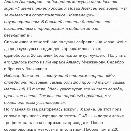
Алихан Алтамиров – победитель конкурса по поднятию
гирь: «У меня тренер хороший, Ногай Алексей его зовут, мы
занимаемся в спорткомплексе «Металлург»
пауэрлифтингом. В большей степени благодаря его
наставлениям и тренировкам я добился этого
результата».
Сильнейшие и тяжелейшие палуаны собрались на ковре. Фойе
дворца культуры на один день превратилось в зал
единоборств. 20 силачей боролись за титул лучшего. Получить
его удалось гостю из Жанараки Алмасу Мукажанову. Серебро
и бронза у балхашцев.
Избасар Шакенов – заведующий отделом спорта: «Мы
определили призовые, самый большой приз 70 тысяч, самый
маленький 10 тысяч. Здесь участвуют все жители города,
приезжие гости. Так как это народный праздник, мы
позволили всем участвовать».
Но главная битва разгорелась вокруг …барана. За этот приз
силачам пришлось изрядно попотеть. С 45 — килограммовым
трофеем на плечах спортсмены приседали. После
соревновались в меткости и тягали гири. Набрав почти 220