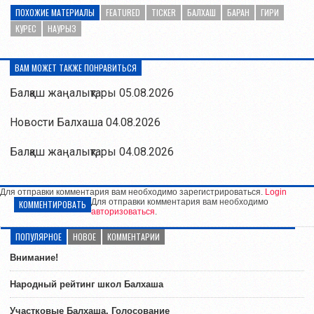
ПОХОЖИЕ МАТЕРИАЛЫ
FEATURED
TICKER
БАЛХАШ
БАРАН
ГИРИ
КУРЕС
НАУРЫЗ
ВАМ МОЖЕТ ТАКЖЕ ПОНРАВИТЬСЯ
Балқаш жаңалықтары 05.08.2026
Новости Балхаша 04.08.2026
Балқаш жаңалықтары 04.08.2026
Для отправки комментария вам необходимо зарегистрироваться.
Login
Для отправки комментария вам необходимо
КОММЕНТИРОВАТЬ
авторизоваться
.
ПОПУЛЯРНОЕ
НОВОЕ
КОММЕНТАРИИ
Внимание!
Народный рейтинг школ Балхаша
Участковые Балхаша. Голосование