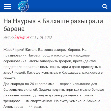
ЖАҢАЛЫҚТАР
На Наурыз в Балхаше разыграли
НОВОСТИ
ВИДЕО
ФОТОРЕПОРТАЖИ
ОРКЕН
LIVETV
барана
Автор
kapligroz
от 24.03.2017
Живой приз! Житель Балхаша выиграл барана. На
праздновании Наурыз прошли настоящие народные
соревнования. Чтобы заполучить трофей, претендентам
предстояло попасть в цель, тягать гири и даже приседать с
живой ношей. Как еще испытывали балхашцев, расскажем в
сюжете.
Два снаряда по 24 килограмма — первое испытание для
балхашских силачей. Задача поднять гири как можно больше
раз выше головы. Дотянуть до рекорда удалось только
тренированным спортсменам. На счету чемпиона Алихана
Алтамирова — 44 раза.