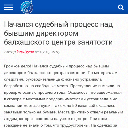
ЖАҢАЛЫҚТАР
Начался судебный процесс над
НОВОСТИ
ВИДЕО
ФОТОРЕПОРТАЖИ
ОРКЕН
LIVETV
бывшим директором
балхашского центра занятости
Автор
kapligroz
от 07.03.2017
Громкое дело! Начался судебный процесс над бывшим
директором балхашского центра занятости. По материалам
следствия, руководительница фиктивно устраивала
безработных на свободные места. Преступление выявили на
проверке осенью прошлого года. Оказалось, что задержанная
в сговоре с местными предпринимателями устраивала в их
компании мертвые души. Так около 50 вакансий оказались
занятыми только на бумаге. Места фиктивно отвели реальным
людям, которые состояли на учете в центре. При этом
граждане не знали о том, что трудоустроены. На сделках за