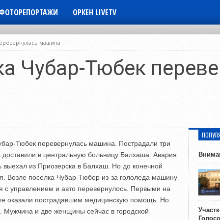
ФОТОРЕПОРТАЖИ
ОРКЕН LIVETV
перевернулась машина
ка Чубар-Тюбек перев
ПОПУЛ
Чубар-Тюбек перевернулась машина. Пострадали три
к доставили в центральную больницу Балхаша. Авария
Внима
 выехал из Приозерска в Балхаш. Но до конечной
я. Возле поселка Чубар-Тюбер из-за гололеда машину
ся с управлением и авто перевернулось. Первыми на
те оказали пострадавшим медицинскую помощь. Но
Участ
. Мужчина и две женщины сейчас в городской
Голос