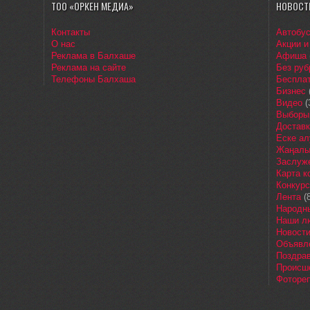
ТОО «ОРКЕН МЕДИА»
НОВОСТ
Контакты
Автобу
О нас
Акции и
Реклама в Балхаше
Афиша
Реклама на сайте
Без руб
Телефоны Балхаша
Бесплат
Бизнес
Видео
(
Выборы
Доставк
Еске ал
Жаңалы
Заслуж
Карта 
Конкур
Лента
(8
Народн
Наши л
Новост
Объявл
Поздра
Происш
Фоторе