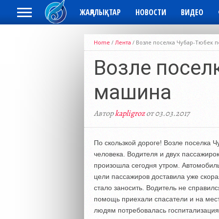
ЖАҢАЛЫҚТАР
НОВОСТИ
ВИДЕО
Home
/
Лента
/
Возле поселка Чубар-Тюбек 
Возле посел
машина
Автор
kapligroz
от 03.03.2017
По скользкой дороге! Возле поселка 
человека. Водителя и двух пассажиро
произошла сегодня утром. Автомобиль
цели пассажиров доставила уже скора
стало заносить. Водитель не справил
помощь приехали спасатели и на мес
людям потребовалась госпитализация