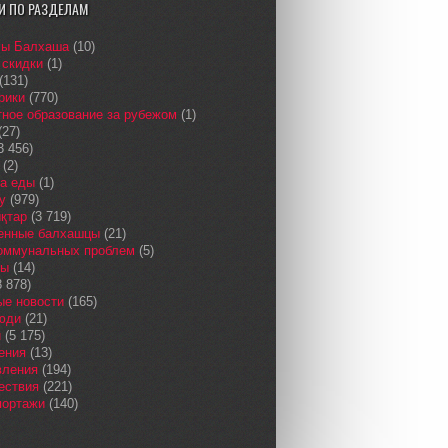
И ПО РАЗДЕЛАМ
сы Балхаша
(10)
 скидки
(1)
(131)
рики
(770)
ное образование за рубежом
(1)
(27)
3 456)
(2)
а еды
(1)
у
(979)
қтар
(3 719)
енные балхашцы
(21)
коммунальных проблем
(5)
сы
(14)
 878)
ые новости
(165)
юди
(21)
и
(5 175)
ения
(13)
вления
(194)
ествия
(221)
портажи
(140)