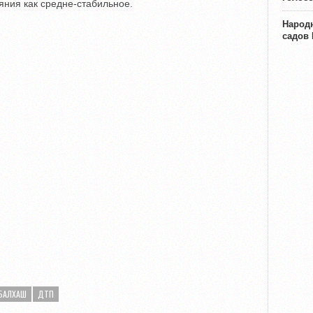
яния как средне-стабильное.
Народн
садов
БАЛХАШ
ДТП