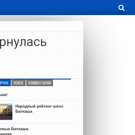
ернулась
ЯРНОЕ
НОВОЕ
КОММЕНТАРИИ
ние!
Народный рейтинг школ
Балхаша
ковые Балхаша.
ование