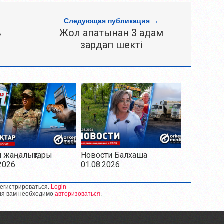
Следующая публикация →
ь
Жол апатынан 3 адам
зардап шекті
ш жаңалықтары
Новости Балхаша
2026
01.08.2026
егистрироваться.
Login
ия вам необходимо
авторизоваться
.