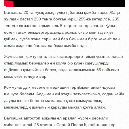
Балқашта 20-ға жуық азық-түліктің бағасы қымбаттады. Жаңа
жылдан бастап 250 теңге болған күріш 255-ке көтерілсе, 235
теңгеге сатылған вермишель 5 теңгеге жоғарылаған. Құны
өскен тағам өнімдері арасында рожки, сиыр мен тауық еті,
қаймақ, сүзбе және сары май бар.Сонымен бірге көкеніс пен
жеміс-жидектің бағасы да біраз қымбаттады.
Жұмыспен қамту орталығы кәсіпкерлерге тиімді ұсыныс жасап
отыр.Жұмыс берушілер екі қолға бір күрек іздеушілерді
еңбекпен қамтыйтын болса, онда жалақысының 35 пайызын
мемлекет төлеуге әзір.
Коммуналдық мәселені медиация тәртібімен айқай-шусыз
шешуге болады. Алдымен екі жақты татуластырып, содан кейін
дауды шешіп беретін мамандар қазір коммуналдық
мекемелердің шағымын қарауды мықтап қолға алған.
Балқашқа автостоп арқылы ел аралап жүрген ресейлік
жиһангез келді. 25 жастағы Сергей Попов Қытайға одан әрі