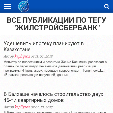
ВСЕ ПУБЛИКАЦИИ ПО ТЕГУ
ЖАҢАЛЫҚТАР
НОВОСТИ
ВИДЕО
ФОТОРЕПОРТАЖИ
ОРКЕН
LIVETV
"ЖИЛСТРОЙСБЕРБАНК"
Удешевить ипотеку планируют в
Казахстане
Автор
kapligroz
от 13.02.2018
Министр по инвестициям и развитию Женис Касымбек рассказал о
планах по пересмотру механизмов дальнейшей реализации
программы «Нурлы жер», передает корреспондент Tengrinews.kz.
«В рамках реализации поручений, данных...
В Балхаше началось строительство двух
45-ти квартирных домов
Автор
kapligroz
от 06.10.2017
В Балхаше началось строительство двух 45-ти квартирных домов.