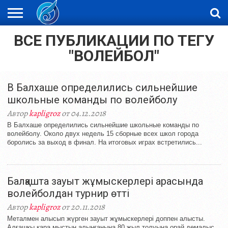
ВСЕ ПУБЛИКАЦИИ ПО ТЕГУ
ЖАҢАЛЫҚТАР
НОВОСТИ
ВИДЕО
ФОТОРЕПОРТАЖИ
ОРКЕН
LIVETV
"ВОЛЕЙБОЛ"
В Балхаше определились сильнейшие
школьные команды по волейболу
Автор
kapligroz
от 04.12.2018
В Балхаше определились сильнейшие школьные команды по
волейболу. Около двух недель 15 сборные всех школ города
боролись за выход в финал. На итоговых играх встретились...
Балқашта зауыт жұмыскерлері арасында
волейболдан турнир өтті
Автор
kapligroz
от 20.11.2018
Металмен алысып жүрген зауыт жұмыскерлері доппен алысты.
Алғашқы қара мыстың алынғанына 80 жыл толуына орай демалыс