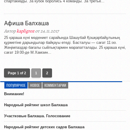
спартакиады. За кубок боролись 4 команды. За третье...
Афиша Балхаша
Автор
kapligroz
от 24.11.2017
25 қараша күні мәдениет сарайында Шашубай Қошқарбайұлының
құрметіне дарындылар байқауы өтеді. Басталуы — сағат 11:oo.
Жеңімпаздар бағалы сыйлықтармен марапатталады. 25 қараша күні,
сағат 19:00-де М.Хамзин...
Page 1 of 2
1
2
ПОПУЛЯРНОЕ
НОВОЕ
КОММЕНТАРИИ
Внимание!
Народный рейтинг школ Балхаша
Участковые Балхаша. Голосование
Народный рейтинг детских садов Балхаша