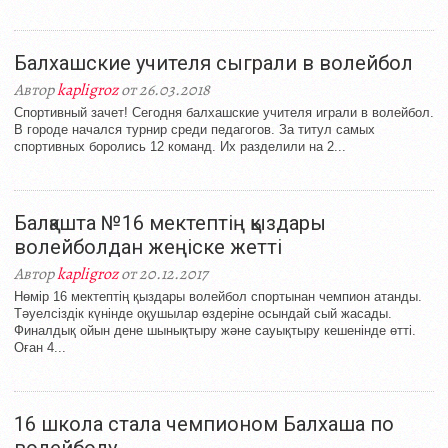
Балхашские учителя сыграли в волейбол
Автор
kapligroz
от 26.03.2018
Спортивный зачет! Сегодня балхашские учителя играли в волейбол.
В городе начался турнир среди педагогов. За титул самых
спортивных боролись 12 команд. Их разделили на 2...
Балқашта №16 мектептің қыздары
волейболдан жеңіске жетті
Автор
kapligroz
от 20.12.2017
Нөмір 16 мектептің қыздары волейбол спортынан чемпион атанды.
Тәуелсіздік күнінде оқушылар өздеріне осындай сый жасады.
Финалдық ойын дене шынықтыру және сауықтыру кешенінде өтті.
Оған 4...
16 школа стала чемпионом Балхаша по