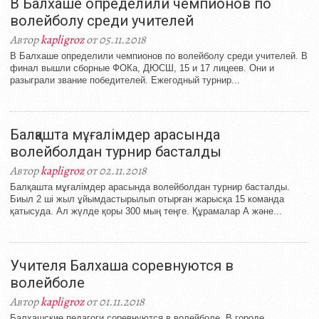
В Балхаше определили чемпионов по
волейболу среди учителей
Автор
kapligroz
от 05.11.2018
В Балхаше определили чемпионов по волейболу среди учителей. В
финал вышли сборные ФОКа, ДЮСШ, 15 и 17 лицеев. Они и
разыграли звание победителей. Ежегодный турнир...
Балқашта мұғалімдер арасында
волейболдан турнир басталды
Автор
kapligroz
от 02.11.2018
Балқашта мұғалімдер арасында волейболдан турнир басталды.
Биыл 2 ші жыл ұйымдастырылып отырған жарысқа 15 команда
қатысуда. Ал жүлде қоры 300 мың теңге. Құрамалар А және...
Учителя Балхаша соревнуются в
волейболе
Автор
kapligroz
от 01.11.2018
Балхашские педагоги соревнуются в волейболе. В городе