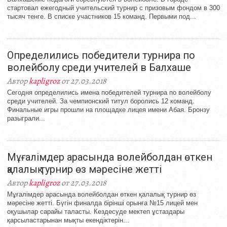
стартовал ежегодный учительский турнир с призовым фондом в 300
тысяч тенге. В списке участников 15 команд. Первыми под...
Определились победители турнира по
волейболу среди учителей в Балхаше
Автор
kapligroz
от 27.03.2018
Сегодня определились имена победителей турнира по волейболу
среди учителей. За чемпионский титул боролись 12 команд.
Финальные игры прошли на площадке лицея имени Абая. Бронзу
разыграли...
Мұғалімдер арасында волейболдан өткен
қалалық турнир өз мәресіне жетті
Автор
kapligroz
от 27.03.2018
Мұғалімдер арасында волейболдан өткен қалалық турнир өз
мәресіне жетті. Бүгін финалда бірінші орынға №15 лицей мен
оқушылар сарайы таласты. Кездесуде мектеп ұстаздары
қарсыластарынан мықты екендіктерін...