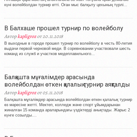
күні волейболдан турнир өтті. Оған мыс балқыту цехының түрлі...
В Балхаше прошел турнир по волейболу
Автор
kapligroz
от 20.11.2018
В выходные в городе прошел турнир по волейболу в честь 80-летия
выдачи первой черновой меди. В соревновании участвовали шесть
команд из служб и участков медеплавильного...
Балқашта мұғалімдер арасында
волейболдан өткен қалалық турнир аяқталды
Автор
kapligroz
от 05.11.2018
Балқашта мұғалімдер арасында волейболдан өткен қалалық турнир
өз мәресіне жетті. Мектеп, колледж және спорт ұйымдарынан
жиналған 15 команда араларындағы үздіктерді анықтады. Жарыс 2
күнге созылды....