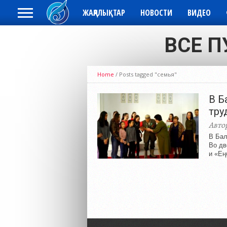
ЖАҢАЛЫҚТАР
НОВОСТИ
ВИДЕО
ВСЕ П
Home
/
Posts tagged "семья"
В Б
тру
Авто
В Бал
Во дв
и «Ең