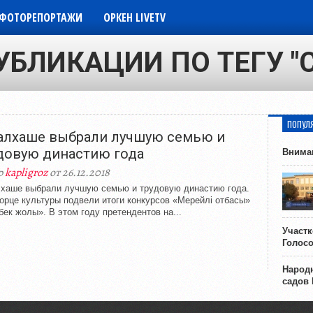
ФОТОРЕПОРТАЖИ
ОРКЕН LIVETV
УБЛИКАЦИИ ПО ТЕГУ "
ПОПУЛ
алхаше выбрали лучшую семью и
довую династию года
Внима
р
kapligroz
от 26.12.2018
хаше выбрали лучшую семью и трудовую династию года.
орце культуры подвели итоги конкурсов «Мерейлі отбасы»
бек жолы». В этом году претендентов на...
Участ
Голос
Народн
садов