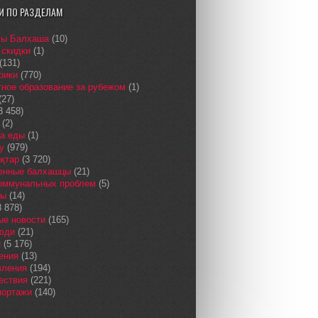
И ПО РАЗДЕЛАМ
сы Балхаша
(10)
 скидки
(1)
(131)
рики
(770)
ное образование за рубежом
(1)
(27)
3 458)
(2)
а еды
(1)
у
(979)
қтар
(3 720)
енные балхашцы
(21)
коммунальных проблем
(5)
сы
(14)
 878)
ые новости
(165)
юди
(21)
и
(5 176)
ения
(13)
вления
(194)
ествия
(221)
портажи
(140)