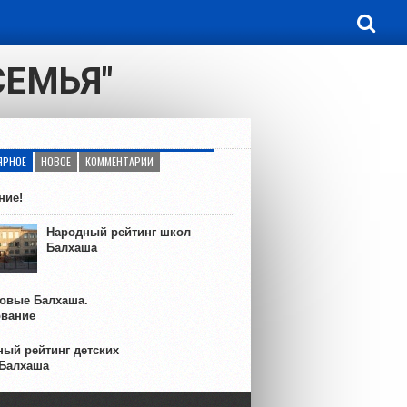
СЕМЬЯ"
ЯРНОЕ
НОВОЕ
КОММЕНТАРИИ
ние!
Народный рейтинг школ
Балхаша
ковые Балхаша.
ование
ый рейтинг детских
 Балхаша