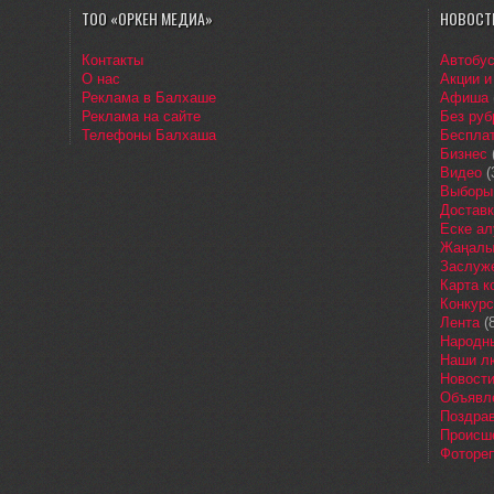
ТОО «ОРКЕН МЕДИА»
НОВОСТ
Контакты
Автобу
О нас
Акции и
Реклама в Балхаше
Афиша
Реклама на сайте
Без руб
Телефоны Балхаша
Бесплат
Бизнес
Видео
(
Выборы
Доставк
Еске ал
Жаңалы
Заслуж
Карта 
Конкур
Лента
(8
Народн
Наши л
Новост
Объявл
Поздра
Происш
Фоторе