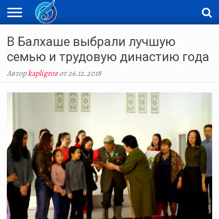
ЖАҢАЛЫҚТАР
В Балхаше выбрали лучшую
НОВОСТИ
ВИДЕО
ФОТОРЕПОРТАЖИ
ОРКЕН
LIVETV
семью и трудовую династию года
Автор
kapligroz
от 26.12.2018