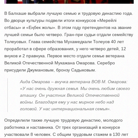
В Балхаше выбрали лучшую семью и трудовую династию года.
Во дворце культуры подвели итоги конкурсов «Мерейлі
отбасы» и «Еңбек жолы». В этом году претендентов на звание
лучшей семьи было четверо. Гран-при судьи отдали семейству
Толеуовых. Глава семейства Мухамедкали Толеуов 40 лет
проработал в сфере образования, у него четверо детей, 12
внуков и 2 правнука. Первое место отдали семье ветерана
Великой Отечественной Мукажана Омарова. Серебро
присудили Джумановым, бронзу Садыковым.
Аида Омарова – внучка ветерана ВОВ М. Омарова:
«У нас очень дружная семья. Мы очень любим своего
аташку. Он участник Великой Отечественной
войны. Благодаря ему у нас мирное небо над
головой. У нас интернациональная семья».
Определили также лучшую трудовую династию, молодого
работника и наставника. От трех организаций в конкурсе
участвовали 8 человек. С общим трудовым стажем в 130 лет