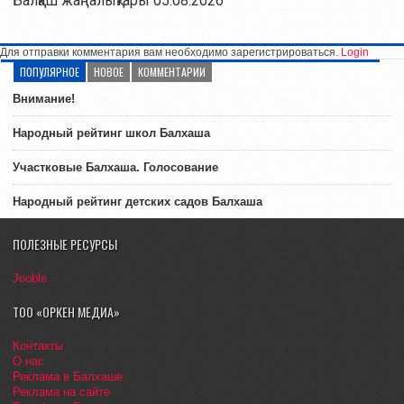
Балқаш жаңалықтары 05.08.2026
Для отправки комментария вам необходимо зарегистрироваться.
Login
ПОПУЛЯРНОЕ
НОВОЕ
КОММЕНТАРИИ
Внимание!
Народный рейтинг школ Балхаша
Участковые Балхаша. Голосование
Народный рейтинг детских садов Балхаша
ПОЛЕЗНЫЕ РЕСУРСЫ
Jooble
ТОО «ОРКЕН МЕДИА»
Контакты
О нас
Реклама в Балхаше
Реклама на сайте