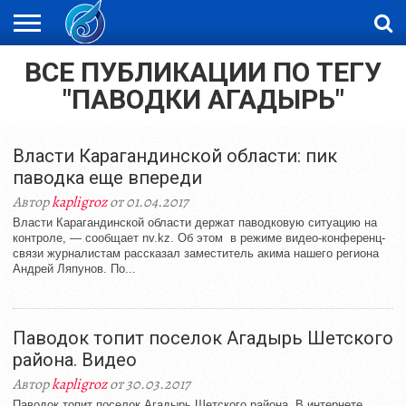
ВСЕ ПУБЛИКАЦИИ ПО ТЕГУ
ЖАҢАЛЫҚТАР
НОВОСТИ
ВИДЕО
ФОТОРЕПОРТАЖИ
ОРКЕН
LIVETV
"ПАВОДКИ АГАДЫРЬ"
Власти Карагандинской области: пик
паводка еще впереди
Автор
kapligroz
от 01.04.2017
Власти Карагандинской области держат паводковую ситуацию на
контроле, — сообщает nv.kz. Об этом в режиме видео-конференц-
связи журналистам рассказал заместитель акима нашего региона
Андрей Ляпунов. По...
Паводок топит поселок Агадырь Шетского
района. Видео
Автор
kapligroz
от 30.03.2017
Паводок топит поселок Агадырь Шетского района. В интернете