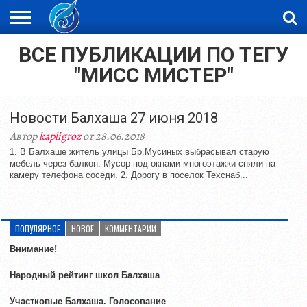
ВСЕ ПУБЛИКАЦИИ ПО ТЕГУ
ЖАҢАЛЫҚТАР
НОВОСТИ
ВИДЕО
ФОТОРЕПОРТАЖИ
ОРКЕН
LIVETV
"МИСС МИСТЕР"
Новости Балхаша 27 июня 2018
Автор
kapligroz
от 28.06.2018
1. В Балхаше житель улицы Бр.Мусиных выбрасывал старую
мебель через балкон. Мусор под окнами многоэтажки сняли на
камеру телефона соседи. 2. Дорогу в поселок Техснаб...
ПОПУЛЯРНОЕ
НОВОЕ
КОММЕНТАРИИ
Внимание!
Народный рейтинг школ Балхаша
Участковые Балхаша. Голосование