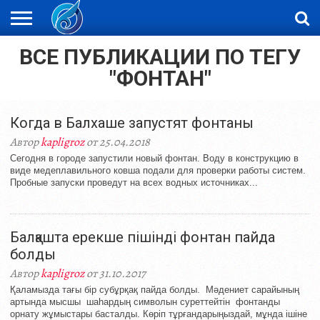
ВСЕ ПУБЛИКАЦИИ ПО ТЕГУ
ЖАҢАЛЫҚТАР
НОВОСТИ
ВИДЕО
ФОТОРЕПОРТАЖИ
ОРКЕН
LIVETV
"ФОНТАН"
Когда в Балхаше запустят фонтаны
Автор
kapligroz
от 25.04.2018
Сегодня в городе запустили новый фонтан. Воду в конструкцию в
виде медеплавильного ковша подали для проверки работы систем.
Пробные запуски проведут на всех водных источниках...
Балқашта ерекше пішінді фонтан пайда
болды
Автор
kapligroz
от 31.10.2017
Қаламызда тағы бір субұрқақ пайда болды. Мәдениет сарайының
артында мысшы шаһардың символын суреттейтін фонтанды
орнату жұмыстары басталды. Көріп тұрғандарыңыздай, мұнда ішіне