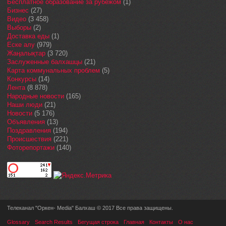
Бесплатное образование за рубежом
(1)
Бизнес
(27)
Видео
(3 458)
Выборы
(2)
Доставка еды
(1)
Еске алу
(979)
Жаңалықтар
(3 720)
Заслуженные балхашцы
(21)
Карта коммунальных проблем
(5)
Конкурсы
(14)
Лента
(8 878)
Народные новости
(165)
Наши люди
(21)
Новости
(5 176)
Объявления
(13)
Поздравления
(194)
Происшествия
(221)
Фоторепортажи
(140)
Телеканал "Оркен- Media" Балхаш © 2017 Все права защищены.
Glossary
Search Results
Бегущая строка
Главная
Контакты
О нас