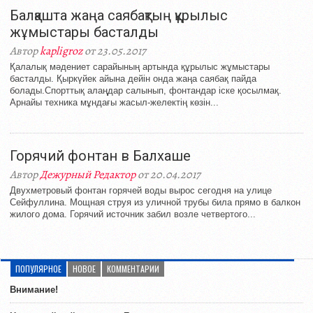
Балқашта жаңа саябақтың құрылыс
жұмыстары басталды
Автор
kapligroz
от 23.05.2017
Қалалық мәдениет сарайының артында құрылыс жұмыстары
басталды. Қыркүйек айына дейін онда жаңа саябақ пайда
болады.Спорттық алаңдар салынып, фонтандар іске қосылмақ.
Арнайы техника мұндағы жасыл-желектің көзін...
Горячий фонтан в Балхаше
Автор
Дежурный Редактор
от 20.04.2017
Двухметровый фонтан горячей воды вырос сегодня на улице
Сейфуллина. Мощная струя из уличной трубы била прямо в балкон
жилого дома. Горячий источник забил возле четвертого...
ПОПУЛЯРНОЕ
НОВОЕ
КОММЕНТАРИИ
Внимание!