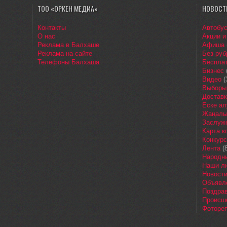
ТОО «ОРКЕН МЕДИА»
НОВОСТ
Контакты
Автобу
О нас
Акции и
Реклама в Балхаше
Афиша
Реклама на сайте
Без руб
Телефоны Балхаша
Бесплат
Бизнес
Видео
(
Выборы
Доставк
Еске ал
Жаңалы
Заслуж
Карта 
Конкур
Лента
(8
Народн
Наши л
Новост
Объявл
Поздра
Происш
Фоторе