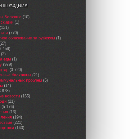
И ПО РАЗДЕЛАМ
сы Балхаша
(10)
 скидки
(1)
(131)
рики
(770)
ное образование за рубежом
(1)
(27)
3 458)
(2)
а еды
(1)
у
(979)
қтар
(3 720)
енные балхашцы
(21)
коммунальных проблем
(5)
сы
(14)
 878)
ые новости
(165)
юди
(21)
и
(5 176)
ения
(13)
вления
(194)
ествия
(221)
портажи
(140)