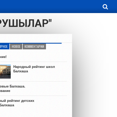
АРУШЫЛАР"
ЯРНОЕ
НОВОЕ
КОММЕНТАРИИ
ние!
Народный рейтинг школ
Балхаша
ковые Балхаша.
ование
ый рейтинг детских
 Балхаша