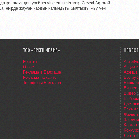
а қаламыз деп үрейленуіне еш негіз жоқ. Себебі Ақтоғай
ша, өңірде жауған қардың қалыңдығы былтырғы жылмен
ТОО «ОРКЕН МЕДИА»
НОВОСТ
Контакты
Автобу
О нас
Акции и
Реклама в Балхаше
Афиша
Реклама на сайте
Без руб
Телефоны Балхаша
Бесплат
Бизнес
Видео
(
Выборы
Доставк
Еске ал
Жаңалы
Заслуж
Карта 
Конкур
Лента
(8