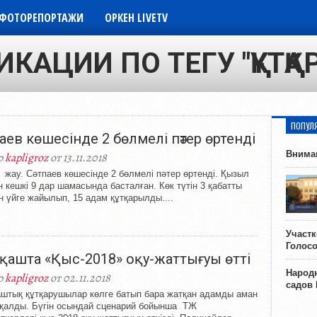
ФОТОРЕПОРТАЖИ
ОРКЕН LIVETV
ИКАЦИИ ПО ТЕГУ "ҚҰТҚ
ПОПУЛ
паев көшесінде 2 бөлмелі пәтер өртенді
Внима
р
kapligroz
от 13.11.2018
з жау. Сәтпаев көшесінде 2 бөлмелі пәтер өртенді. Қызыл
 кешкі 9 дар шамасында басталған. Көк түтін 3 қабатты
н үйге жайылып, 15 адам құтқарылды....
Участ
Голос
қашта «Қыс-2018» оқу-жаттығуы өтті
Народн
р
kapligroz
от 02.11.2018
садов
штық құтқарушылар көлге батып бара жатқан адамды аман
қалды. Бүгін осындай сценарий бойынша ТЖ