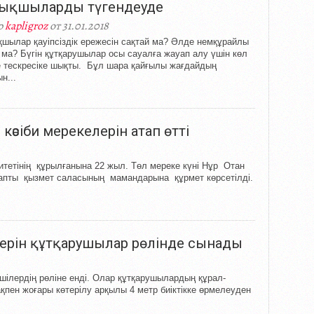
ықшыларды түгендеуде
р
kapligroz
от 31.01.2018
шылар қауіпсіздік ережесін сақтай ма? Әлде немқұрайлы
 ма? Бүгін құтқарушылар осы сауалға жауап алу үшін көл
е тескресіке шықты. Бұл шара қайғылы жағдайдың
н...
әсіби мерекелерін атап өтті
етінің құрылғанына 22 жыл. Төл мереке күні Нұр Отан
уапты қызмет саласының мамандарына құрмет көрсетілді.
ерін құтқарушылар рөлінде сынады
шілердің рөліне енді. Олар құтқарушылардың құрал-
қпен жоғары көтерілу арқылы 4 метр биіктікке өрмелеуден