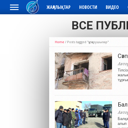
ЖАҢАЛЫҚТАР
НОВОСТИ
ВИДЕО
ВСЕ ПУБЛ
Home
/
Posts tagged "құтқарушылар"
Сәт
Авто
Тілсі
жалын
тұрғы
Бал
Авто
Балқа
алып 