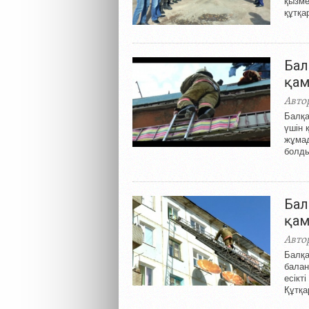
қызме
құтқа
Бал
қам
Авто
Балқа
үшін 
жұмад
болды.
Бал
қам
Авто
Балқа
балан
есікт
Құтқар