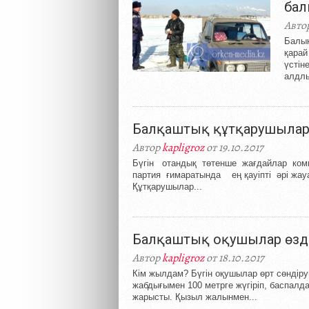
бал
Авто
Балық
қарай
үстін
алдлы
Балқаштық құтқарушылар к
Автор
kapligroz
от 19.10.2017
Бүгін отандық төтенше жағдайлар комит
партия ғимаратында ең қауіпті әрі жа
Құтқарушылар...
Балқаштық оқушылар өзд
Автор
kapligroz
от 18.10.2017
Кім жылдам? Бүгін оқушылар өрт сөндіру
жабдығымен 100 метрге жүгіріп, баспалда
жарысты. Қызыл жалынмен...