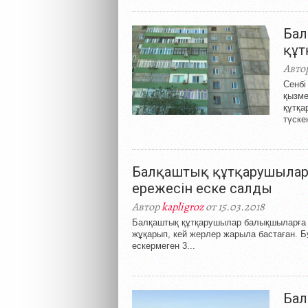
Бал
құ
Авто
Сенбі
қызме
құтқа
түске
Балқаштық құтқарушылар 
ережесін еске салды
Автор
kapligroz
от 15.03.2018
Балқаштық құтқарушылар балықшыларға кө
жұқарып, кей жерлер жарыла бастаған. Бұ
ескермеген 3...
Бал