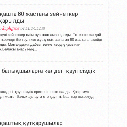
қашта 80 жастағы зейнеткер
тқарылды
р
kapligroz
от 21.05.2018
 күні зейнеткер өлім аузынан аман қалды. Төтенше жағдай
ткерлері бір тәулікке жуық есік ашпаған 80 жастағы әжейді
рды. Мамандарға дабыл зейнеткердің қызынан
н.Баласы анасының...
балықшыларға көлдегі қауіпсіздік
лдегі қауіпсіздік ережесін еске салды. Қазір мұз
л мезгіл балық аулауға өте қауіпті. Былтыр ескертуді
қаштық құтқарушылар