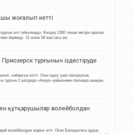
қшы жоғалып кетті
 тұрғын әлі табылмады. Көлдің 1300 текше метрін аралап
е бермеді. 31 және 58 жастағы екі...
Приозерск тұрғынын іздестіруде
ғып, хабарсыз кетті. Оны іздеу үшін балқаштық
ы тұрғын 2 шілдеде «Амур» қайығымен балыққа шыққан.
ен құтқарушылар волейболдан
рай волейболдан жарыс өтті. Оған Балқаштағы құқық