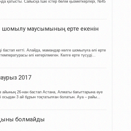
нда қатысты. Сайысқа Ішкі істер бөлім қызметкерлері, №45
 шомылу маусымының ерте екенін
 бастап кетті. Алайда, мамандар көлге шомылуға әлі ерте
температурасы әлі көтерілмеген. Көлге ерте түсуді...
аурыз 2017
 айының 26-нан бастап Астана, Алматы бағыттарына әуе
і осыдан 3 ай бұрын тоқтатылған болатын. Ауа – райы...
сқыны болмайды