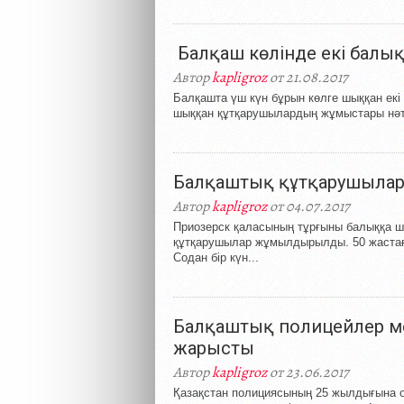
Балқаш көлінде екі балы
Автор
kapligroz
от 21.08.2017
Балқашта үш күн бұрын көлге шыққан екі
шыққан құтқарушылардың жұмыстары нәтиж
Балқаштық құтқарушылар 
Автор
kapligroz
от 04.07.2017
Приозерск қаласының тұрғыны балыққа шы
құтқарушылар жұмылдырылды. 50 жастағ
Содан бір күн...
Балқаштық полицейлер м
жарысты
Автор
kapligroz
от 23.06.2017
Қазақстан полициясының 25 жылдығына о