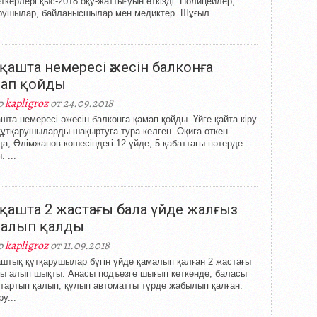
ткерлері қыс-2018 оқу-жаттығуын өткізді. Полицейлер,
рушылар, байланысшылар мен медиктер. Шұғыл...
қашта немересі әжесін балконға
ап қойды
р
kapligroz
от 24.09.2018
шта немересі әжесін балконға қамап қойды. Үйге қайта кіру
құтқарушыларды шақыртуға тура келген. Оқиға өткен
а, Әлімжанов көшесіндегі 12 үйде, 5 қабаттағы пәтерде
 ...
қашта 2 жастағы бала үйде жалғыз
алып қалды
р
kapligroz
от 11.09.2018
штық құтқарушылар бүгін үйде қамалып қалған 2 жастағы
ы алып шықты. Анасы подъезге шығып кеткенде, баласы
і тартып қалып, құлып автоматты түрде жабылып қалған.
у...