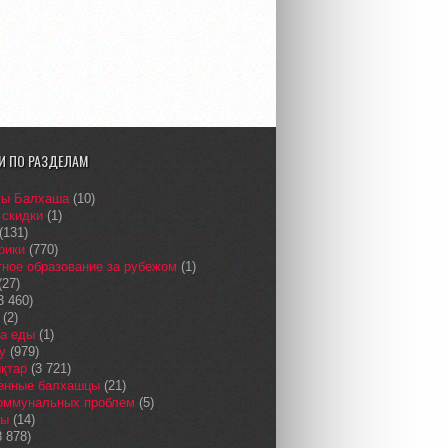
И ПО РАЗДЕЛАМ
сы Балхаша
(10)
 скидки
(1)
(131)
рики
(770)
ное образование за рубежом
(1)
(27)
3 460)
(2)
а еды
(1)
у
(979)
қтар
(3 721)
енные балхашцы
(21)
коммунальных проблем
(5)
сы
(14)
 878)