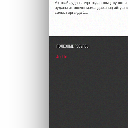
Ақтоғай ауданы тұрғындарының су астынд
ауданы әкімшілігі мамандарының айтуын
салыстырғанда 1...
ПОЛЕЗНЫЕ РЕСУРСЫ
Jooble