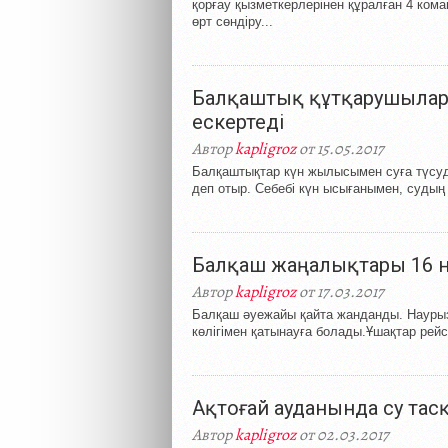
қорғау қызметкерлерінен құралған 4 кома
өрт сөндіру...
Балқаштық құтқарушылар
ескертеді
Автор
kapligroz
от 15.05.2017
Балқаштықтар күн жылысымен суға түсуді
деп отыр. Себебі күн ысығанымен, судың 
Балқаш жаңалықтары 16 н
Автор
kapligroz
от 17.03.2017
Балқаш әуежайы қайта жанданды. Наурыз
көлігімен қатынауға болады.Ұшақтар рейс
Ақтоғай ауданында су та
Автор
kapligroz
от 02.03.2017