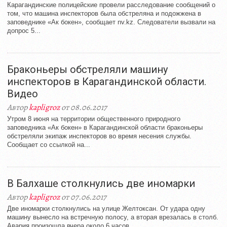
Карагандинские полицейские провели расследование сообщений о
том, что машина инспекторов была обстреляна и подожжена в
заповеднике «Ак бокен», сообщает nv.kz. Следователи вызвали на
допрос 5...
Браконьеры обстреляли машину
инспекторов в Карагандинской области.
Видео
Автор
kapligroz
от 08.06.2017
Утром 8 июня на территории общественного природного
заповедника «Ак бокен» в Карагандинской области браконьеры
обстреляли экипаж инспекторов во время несения службы.
Сообщает со ссылкой на...
В Балхаше столкнулись две иномарки
Автор
kapligroz
от 07.06.2017
Две иномарки столкнулись на улице Желтоксан. От удара одну
машину вынесло на встречную полосу, а вторая врезалась в столб.
Авария произошла вчера около 6 часов...