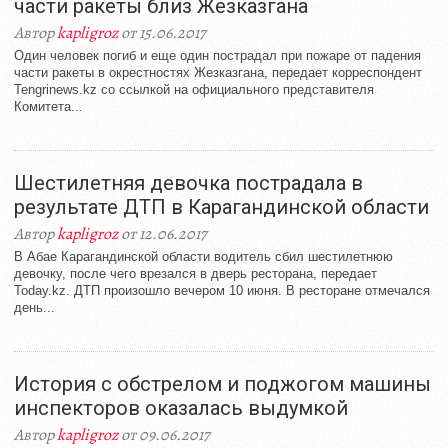
части ракеты близ Жезказгана
Автор
kapligroz
от 15.06.2017
Один человек погиб и еще один пострадал при пожаре от падения
части ракеты в окрестностях Жезказгана, передает корреспондент
Tengrinews.kz со ссылкой на официального представителя
Комитета...
Шестилетняя девочка пострадала в
результате ДТП в Карагандинской области
Автор
kapligroz
от 12.06.2017
В Абае Карагандинской области водитель сбил шестилетнюю
девочку, после чего врезался в дверь ресторана, передает
Today.kz. ДТП произошло вечером 10 июня. В ресторане отмечался
день...
История с обстрелом и поджогом машины
инспекторов оказалась выдумкой
Автор
kapligroz
от 09.06.2017