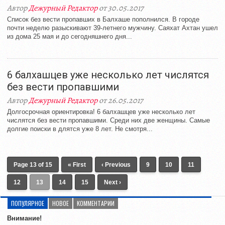
Автор
Дежурный Редактор
от 30.05.2017
Список без вести пропавших в Балхаше пополнился. В городе
почти неделю разыскивают 39-летнего мужчину. Саяхат Ахтан ушел
из дома 25 мая и до сегодняшнего дня...
6 балхашцев уже несколько лет числятся
без вести пропавшими
Автор
Дежурный Редактор
от 26.05.2017
Долгосрочная ориентировка! 6 балхашцев уже несколько лет
числятся без вести пропавшими. Среди них две женщины. Самые
долгие поиски в длятся уже 8 лет. Не смотря...
Page 13 of 15
« First
‹ Previous
9
10
11
12
13
14
15
Next ›
ПОПУЛЯРНОЕ
НОВОЕ
КОММЕНТАРИИ
Внимание!