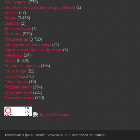
Без рубрики
(770)
Бесплатное образование за рубежом
(1)
Бизнес
(27)
Видео
(3 458)
Выборы
(2)
Доставка еды
(1)
Еске алу
(979)
Жаңалықтар
(3 720)
Заслуженные балхашцы
(21)
Карта коммунальных проблем
(5)
Конкурсы
(14)
Лента
(8 878)
Народные новости
(165)
Наши люди
(21)
Новости
(5 176)
Объявления
(13)
Поздравления
(194)
Происшествия
(221)
Фоторепортажи
(140)
Телеканал "Оркен- Media" Балхаш © 2017 Все права защищены.