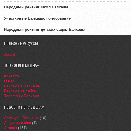
Народный рейтинг школ Балхаша
Участковые Балхаша. Голосование
Народный рейтинг детских садов Балхаша
ПОЛЕЗНЫЕ РЕСУРСЫ
Jooble
ТОО «ОРКЕН МЕДИА»
Контакты
О нас
Реклама в Балхаше
Реклама на сайте
Телефоны Балхаша
НОВОСТИ ПО РАЗДЕЛАМ
Автобусы Балхаша
(10)
Акции и скидки
(1)
Афиша
(131)