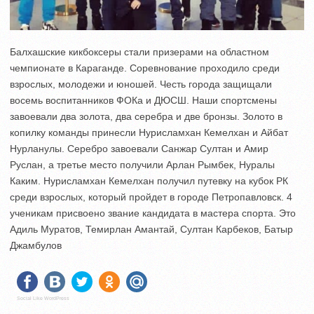
Балхашские кикбоксеры стали призерами на областном
чемпионате в Караганде. Соревнование проходило среди
взрослых, молодежи и юношей. Честь города защищали
восемь воспитанников ФОКа и ДЮСШ. Наши спортсмены
завоевали два золота, два серебра и две бронзы. Золото в
копилку команды принесли Нурисламхан Кемелхан и Айбат
Нурланулы. Серебро завоевали Санжар Султан и Амир
Руслан, а третье место получили Арлан Рымбек, Нуралы
Каким. Нурисламхан Кемелхан получил путевку на кубок РК
среди взрослых, который пройдет в городе Петропавловск. 4
ученикам присвоено звание кандидата в мастера спорта. Это
Адиль Муратов, Темирлан Амантай, Султан Карбеков, Батыр
Джамбулов
Social Like WordPress