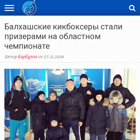
ЖАҢАЛЫҚТАР
Балхашские кикбоксеры стали
НОВОСТИ
ВИДЕО
ФОТОРЕПОРТАЖИ
ОРКЕН
LIVETV
призерами на областном
чемпионате
Автор
kapligroz
от 27.11.2019