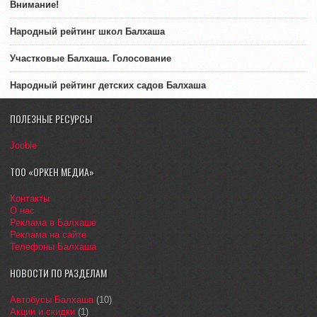
Внимание!
Народный рейтинг школ Балхаша
Участковые Балхаша. Голосование
Народный рейтинг детских садов Балхаша
ПОЛЕЗНЫЕ РЕСУРСЫ
Jooble
ТОО «ОРКЕН МЕДИА»
Контакты
О нас
Реклама в Балхаше
Реклама на сайте
Телефоны Балхаша
НОВОСТИ ПО РАЗДЕЛАМ
Автобусы Балхаша
(10)
Акции и скидки
(1)