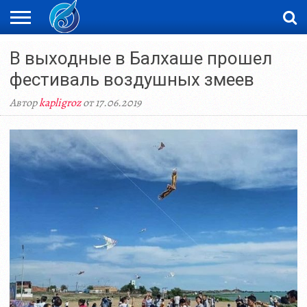
ЖАҢАЛЫҚТАР
В выходные в Балхаше прошел
НОВОСТИ
ВИДЕО
ФОТОРЕПОРТАЖИ
ОРКЕН
LIVETV
фестиваль воздушных змеев
Автор
kapligroz
от 17.06.2019