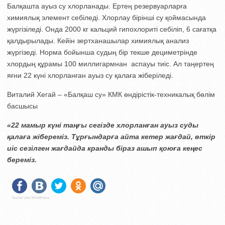
Балқашта ауыз су хлорланады. Ертең резервуарларға
химиялық элемент себіледі. Хлорлау бірінші су қоймасында
жүргізіледі. Онда 2000 кг кальций гипохлориті себіліп, 6 сағатқа
қалдырылады. Кейін зертханашылар химиялық анализ
жүргізеді. Норма бойынша судың бір текше дециметрінде
хлордың құрамы 100 миллигармнан аспауы тиіс. Ал таңертең
яғни 22 күні хлорланған ауыз су қалаға жіберіледі.
Виталий Хегай – «Балқаш су» КМК өндірістік-техникалық бөлім
басшысы
«22 мамыр күні таңғы сегізде хлорланған ауыз суды
қалаға жібереміз. Тұрғындарға айта кетер жағдай, өткір
иіс сезілген жағдайда кранды біраз ашып қоюға кеңес
береміз.
Social Like WordPress