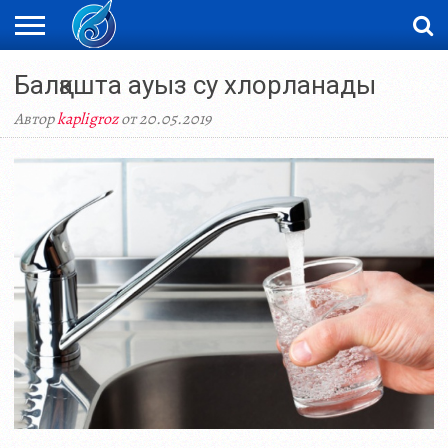
ЖАҢАЛЫҚТАР
Балқашта ауыз су хлорланады
НОВОСТИ
ВИДЕО
ФОТОРЕПОРТАЖИ
ОРКЕН
LIVETV
Автор
kapligroz
от 20.05.2019