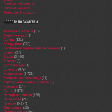
Реклама в Балхаше
Реклама на сайте
Телефоны Балхаша
НОВОСТИ ПО РАЗДЕЛАМ
Автобусы Балхаша
(10)
Акции и скидки
(1)
Афиша
(131)
Без рубрики
(770)
Бесплатное образование за рубежом
(1)
Бизнес
(27)
Видео
(3 460)
Выборы
(2)
Доставка еды
(1)
Еске алу
(979)
Жаңалықтар
(3 721)
Заслуженные балхашцы
(21)
Карта коммунальных проблем
(5)
Конкурсы
(14)
Лента
(8 878)
Народные новости
(165)
Наши люди
(21)
Новости
(5 177)
Объявления
(13)
Поздравления
(194)