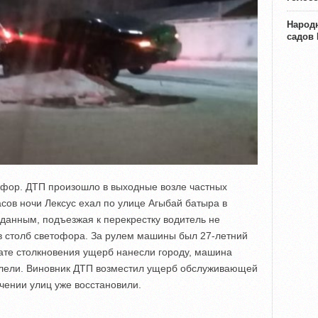
Народн
садов
офор. ДТП произошло в выходные возле частных
асов ночи Лексус ехал по улице Агыбай батыра в
данным, подъезжая к перекрестку водитель не
в столб светофора. За рулем машины был 27-летний
тате столкновения ущерб нанесли городу, машина
елели. Виновник ДТП возместил ущерб обслуживающей
чении улиц уже восстановили.