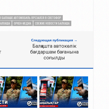
В БАЛХАШЕ АВТОМОБИЛЬ ВРЕЗАЛСЯ В СВЕТОФОР
БАЛХАША
ОРКЕН-МЕДИА
СВЕЖИЕ НОВОСТИ БАЛХАША
Следующая публикация →
Балқашта автокөлік
т
бағдаршам бағанына
соғылды