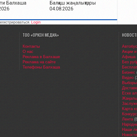
ти Балхаша
Балқаш жаңалықтары
2026
04.08.2026
егистрироваться.
Login
ТОО «ОРКЕН МЕДИА»
НОВОСТ
Контакты
Автобу
О нас
Акции и
Реклама в Балхаше
Афиша
Реклама на сайте
Без руб
Телефоны Балхаша
Бесплат
Бизнес
Видео
(
Выборы
Доставк
Еске ал
Жаңалы
Заслуж
Карта 
Конкур
Лента
(8
Народн
Наши л
Новост