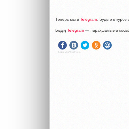
Теперь мы в
Telegram
. Будьте в курс
Біздің
Telegram
— парақшамызға қосыл
Social Like WordPress