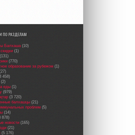
И ПО РАЗДЕЛАМ
сы Балхаша
(10)
 скидки
(1)
(131)
рики
(770)
ное образование за рубежом
(1)
(27)
3 458)
(2)
а еды
(1)
у
(979)
қтар
(3 720)
енные балхашцы
(21)
коммунальных проблем
(5)
сы
(14)
 878)
ые новости
(165)
юди
(21)
и
(5 176)