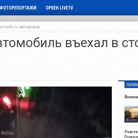
ФОТОРЕПОРТАЖИ
ОРКЕН LIVETV
 в столб со светофором
втомобиль въехал в ст
ПОПУЛ
Внима
Участ
Голос