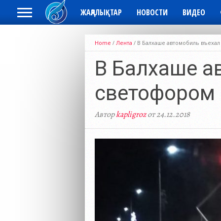
ЖАҢАЛЫҚТАР
НОВОСТИ
ВИДЕО
Home
/
Лента
/
В Балхаше автомобиль въехал
В Балхаше а
светофором
Автор
kapligroz
от 24.12.2018