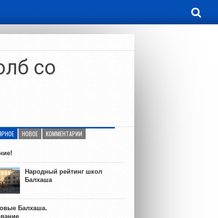
олб со
ЯРНОЕ
НОВОЕ
КОММЕНТАРИИ
ние!
Народный рейтинг школ
Балхаша
ковые Балхаша.
ование