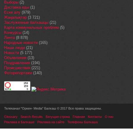
Выборы
(2)
Доставка еды
(1)
Еске алу
(979)
Жаңалықтар
(3 721)
Заслуженные балхашцы
(21)
Карта коммунальных проблем
(5)
Конкурсы
(14)
Лента
(8 878)
Народные новости
(165)
Наши люди
(21)
Новости
(5 177)
Объявления
(13)
Поздравления
(194)
Происшествия
(221)
Фоторепортажи
(140)
Телеканал "Оркен- Media" Балхаш © 2017 Все права защищены.
Glossary
Search Results
Бегущая строка
Главная
Контакты
О нас
Реклама в Балхаше
Реклама на сайте
Телефоны Балхаша