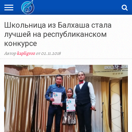
ЖАҢАЛЫҚТАР
Школьница из Балхаша стала
НОВОСТИ
ВИДЕО
ФОТОРЕПОРТАЖИ
ОРКЕН
LIVETV
лучшей на республиканском
конкурсе
Автор
kapligroz
от 02.11.2018