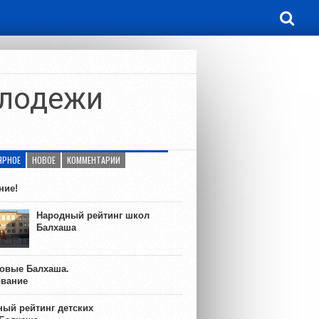
олодежи
ЯРНОЕ
НОВОЕ
КОММЕНТАРИИ
ние!
Народный рейтинг школ
Балхаша
ковые Балхаша.
ование
ый рейтинг детских