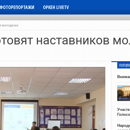
ФОТОРЕПОРТАЖИ
ОРКЕН LIVETV
ов молодежи
отовят наставников м
ПОПУЛ
Внима
Участ
Голос
Народн