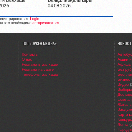
ти Балхаша
Балқаш жаңалықтары
2026
04.08.2026
егистрироваться.
Login
ия вам необходимо
авторизоваться
.
ТОО «ОРКЕН МЕДИА»
НОВОСТ
Контакты
Автобу
О нас
Акции и
Реклама в Балхаше
Афиша
Реклама на сайте
Без руб
Телефоны Балхаша
Бесплат
Бизнес
Видео
(
Выборы
Доставк
Еске ал
Жаңалы
Заслуж
Карта 
Конкур
Лента
(8
Народн