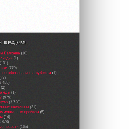
И ПО РАЗДЕЛАМ
сы Балхаша
(10)
 скидки
(1)
(131)
рики
(770)
ное образование за рубежом
(1)
(27)
3 458)
(2)
а еды
(1)
у
(979)
қтар
(3 720)
енные балхашцы
(21)
коммунальных проблем
(5)
сы
(14)
 878)
ые новости
(165)