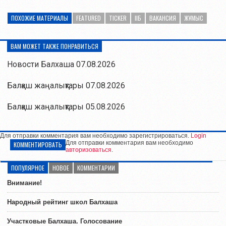
ПОХОЖИЕ МАТЕРИАЛЫ
FEATURED
TICKER
ІІБ
ВАКАНСИЯ
ЖҰМЫС
ВАМ МОЖЕТ ТАКЖЕ ПОНРАВИТЬСЯ
Новости Балхаша 07.08.2026
Балқаш жаңалықтары 07.08.2026
Балқаш жаңалықтары 05.08.2026
Для отправки комментария вам необходимо зарегистрироваться.
Login
Для отправки комментария вам необходимо
КОММЕНТИРОВАТЬ
авторизоваться
.
ПОПУЛЯРНОЕ
НОВОЕ
КОММЕНТАРИИ
Внимание!
Народный рейтинг школ Балхаша
Участковые Балхаша. Голосование