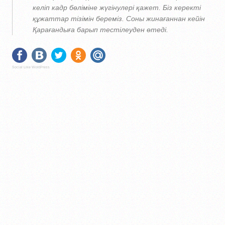
келіп кадр бөліміне жүгінулері қажет. Біз керекті
құжаттар тізімін береміз. Соны жинағаннан кейін
Қарағандыға барып тестілеуден өтеді.
Social Like WordPress