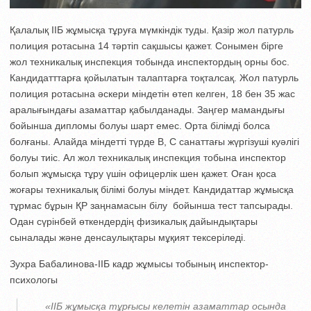
Қалалық ІІБ жұмысқа тұруға мүмкіндік туды. Қазір жол патурль
полиция ротасына 14 тәртіп сақшысы қажет. Сонымен бірге
жол техникалық инспекция тобында инспектордың орны бос.
Кандидатттарға қойылатын талаптарға тоқталсақ. Жол патурль
полиция ротасына әскери міндетін өтеп келген, 18 бен 35 жас
аралығындағы азаматтар қабылданады. Заңгер мамандығы
бойынша дипломы болуы шарт емес. Орта білімді болса
болғаны. Алайда міндетті түрде В, С санаттағы жүргізуші куәлігі
болуы тиіс. Ал жол техникалық инспекция тобына инспектор
болып жұмысқа тұру үшін офицерлік шен қажет. Оған қоса
жоғары техникалық білімі болуы міндет. Кандидаттар жұмысқа
тұрмас бұрын ҚР заңнамасын білу бойынша тест тапсырады.
Одан сүрінбей өткендердің физикалық дайындықтары
сыналады және денсаулықтары мұқият тексеріледі.
Зухра Бабалинова-ІІБ кадр жұмысы тобының инспектор-
психологы
«ІІБ жұмысқа тұрғысы келетін азаматтар осында