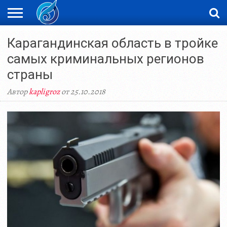
ЖАҢАЛЫҚТАР
Карагандинская область в тройке
НОВОСТИ
ВИДЕО
ФОТОРЕПОРТАЖИ
ОРКЕН
LIVETV
самых криминальных регионов
страны
Автор
kapligroz
от 25.10.2018