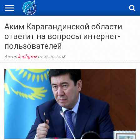
ЖАҢАЛЫҚТАР
Аким Карагандинской области
НОВОСТИ
ВИДЕО
ФОТОРЕПОРТАЖИ
ОРКЕН
LIVETV
ответит на вопросы интернет-
пользователей
Автор
kapligroz
от 22.10.2018