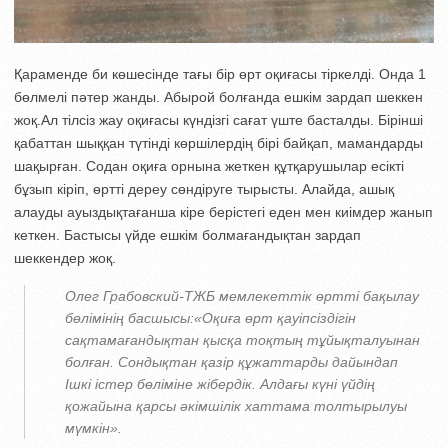
Қараменде би көшесінде тағы бір өрт оқиғасы тіркелді. Онда 1
бөлмелі пәтер жанды. Абырой болғанда ешкім зардап шеккен
жоқ.Ал тілсіз жау оқиғасы күндізгі сағат үште басталды. Бірінші
қабаттан шыққан түтінді көршілердің бірі байқап, мамандарды
шақырған. Содан оқиға орнына жеткен құтқарушылар есікті
бұзып кіріп, өртті дереу сөндіруге тырысты. Алайда, ашық
алауды ауыздықтағанша кіре берістегі еден мен киімдер жанып
кеткен. Бастысы үйде ешкім болмағандықтан зардап
шеккендер жоқ.
Олег Грабовский-ТЖБ мемлекеттік өртті бақылау
бөлімінің басшысы:
«Оқиға өрт қауіпсіздігін
сақтамағандықтан қысқа тоқтың тұйықталуынан
болған. Сондықтан қазір құжаттарды дайындап
Ішкі істер бөліміне жібердік. Алдағы күні үйдің
қожайына қарсы әкімшілік хаттама толтырылуы
мүмкін».