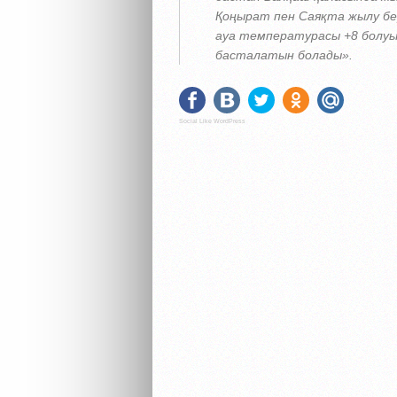
Қоңырат пен Саяқта жылу бе
ауа температурасы +8 болуы
басталатын болады»
.
Social Like WordPress