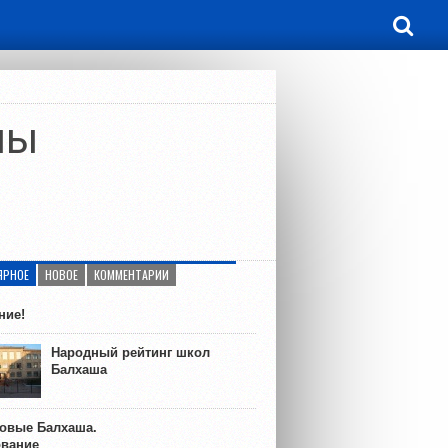
мы
ЯРНОЕ
НОВОЕ
КОММЕНТАРИИ
ние!
Народный рейтинг школ
Балхаша
ковые Балхаша.
ование