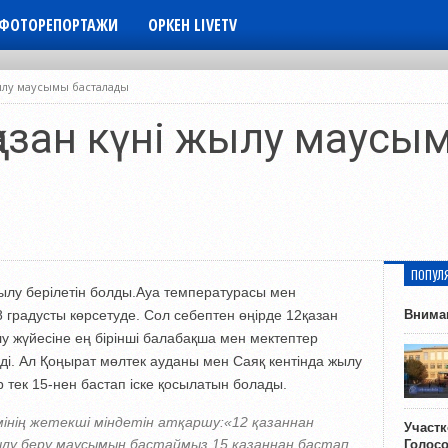
ФОТОРЕПОРТАЖИ
ОРКЕН LIVETV
жылу маусымы басталады
қазан күні жылу маусы
ПОПУЛ
ылу берілетін болды.Ауа температурасы мен
градусты көрсетуде. Сол себептен өңірде 12қазан
Внима
 жүйесіне ең бірінші балабақша мен мектептер
еді. Ал Қоңырат мөлтек ауданы мен Саяқ кентінда жылу
р тек 15-нен бастап іске қосылатын болады.
інің жетекші міндетін атқаршу:«12 қазаннан
Участ
лу беру маусымын бастаймыз.15 қазаннан бастап
Голос