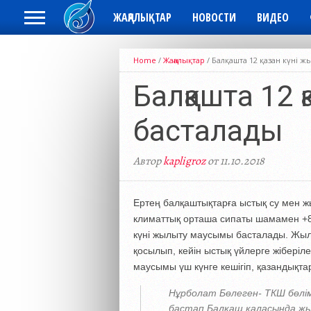
ЖАҢАЛЫҚТАР
НОВОСТИ
ВИДЕО
Home
/
Жаңалықтар
/
Балқашта 12 қазан күні 
Балқашта 12 
басталады
Автор
kapligroz
от 11.10.2018
Ертең балқаштықтарға ыстық су мен ж
климаттық орташа сипаты шамамен +8 
күні жылыту маусымы басталады. Жылу
қосылып, кейін ыстық үйлерге жіберіл
маусымы үш күнге кешігіп, қазандықта
Нұрболат Бөлеген- ТКШ бөлім
бастап Балқаш қаласында жы