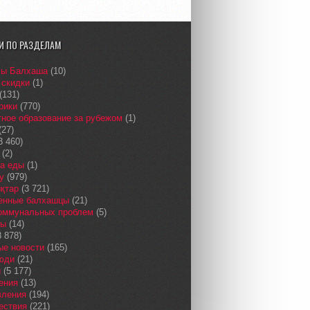
И ПО РАЗДЕЛАМ
сы Балхаша
(10)
 скидки
(1)
(131)
рики
(770)
ное образование за рубежом
(1)
(27)
3 460)
(2)
а еды
(1)
у
(979)
қтар
(3 721)
енные балхашцы
(21)
коммунальных проблем
(5)
сы
(14)
 878)
ые новости
(165)
юди
(21)
и
(5 177)
ения
(13)
вления
(194)
ествия
(221)