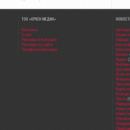
ТОО «ОРКЕН МЕДИА»
НОВОСТ
Контакты
Автобу
О нас
Акции и
Реклама в Балхаше
Афиша
Реклама на сайте
Без руб
Телефоны Балхаша
Бесплат
Бизнес
Видео
(
Выборы
Доставк
Еске ал
Жаңалы
Заслуж
Карта 
Конкур
Лента
(8
Народн
Наши л
Новост
Объявл
Поздра
Происш