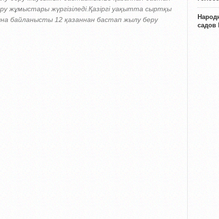
ру жұмыстары жүргізіледі.Қазіргі уақытта сыртқы
Народн
на байланысты 12 қазаннан бастап жылу беру
садов