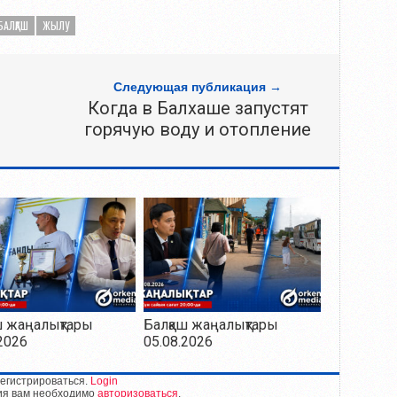
БАЛҚАШ
ЖЫЛУ
Следующая публикация →
Когда в Балхаше запустят
горячую воду и отопление
ш жаңалықтары
Балқаш жаңалықтары
2026
05.08.2026
егистрироваться.
Login
ия вам необходимо
авторизоваться
.