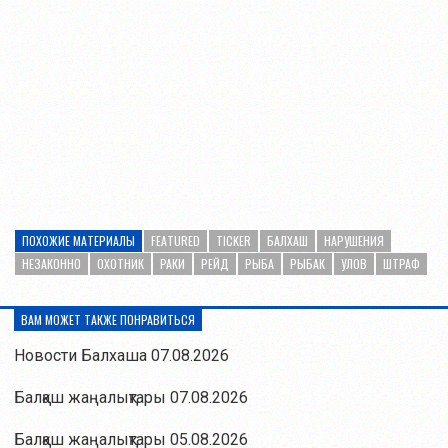
ПОХОЖИЕ МАТЕРИАЛЫ
FEATURED
TICKER
БАЛХАШ
НАРУШЕНИЯ
НЕЗАКОННО
ОХОТНИК
РАКИ
РЕЙД
РЫБА
РЫБАК
УЛОВ
ШТРАФ
ВАМ МОЖЕТ ТАКЖЕ ПОНРАВИТЬСЯ
Новости Балхаша 07.08.2026
Балқаш жаңалықтары 07.08.2026
Балқаш жаңалықтары 05.08.2026