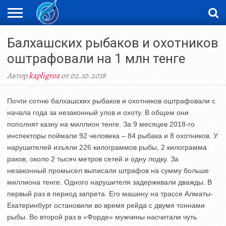
ЖАҢАЛЫҚТАР
Балхашских рыбаков и охотников
НОВОСТИ
ВИДЕО
ФОТОРЕПОРТАЖИ
ОРКЕН
LIVETV
оштрафовали на 1 млн тенге
Автор
kapligroz
от 02.10.2018
Почти сотню балхашских рыбаков и охотников оштрафовали с
начала года за незаконный улов и охоту. В общем они
пополнят казну на миллион тенге. За 9 месяцев 2018-го
инспекторы поймали 92 человека – 84 рыбака и 8 охотников. У
нарушителей изъяли 226 килограммов рыбы, 2 килограмма
раков, около 2 тысяч метров сетей и одну лодку. За
незаконный промысел выписали штрафов на сумму больше
миллиона тенге. Одного нарушителя задерживали дважды. В
первый раз в период запрета. Его машину на трассе Алматы-
Екатеринбург остановили во время рейда с двумя тоннами
рыбы. Во второй раз в «Форде» мужчины насчитали чуть