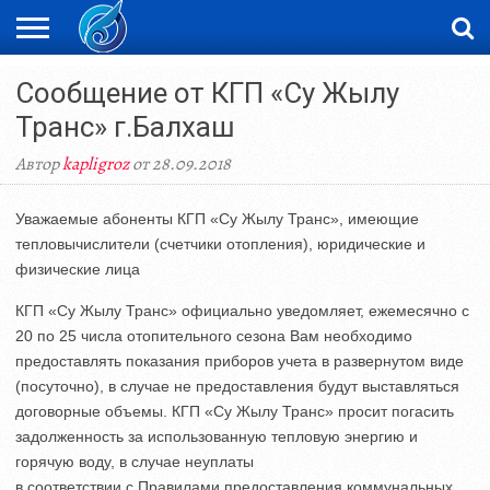
ЖАҢАЛЫҚТАР
Сообщение от КГП «Су Жылу
НОВОСТИ
ВИДЕО
ФОТОРЕПОРТАЖИ
ОРКЕН
LIVETV
Транс» г.Балхаш
Автор
kapligroz
от 28.09.2018
Уважаемые абоненты КГП «Су Жылу Транс», имеющие
тепловычислители (счетчики отопления), юридические и
физические лица
КГП «Су Жылу Транс» официально уведомляет, ежемесячно с
20 по 25 числа отопительного сезона Вам необходимо
предоставлять показания приборов учета в развернутом виде
(посуточно), в случае не предоставления будут выставляться
договорные объемы. КГП «Су Жылу Транс» просит погасить
задолженность за использованную тепловую энергию и
горячую воду, в случае неуплаты
в соответствии с Правилами предоставления коммунальных