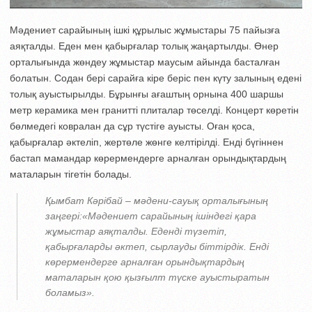
Мәдениет сарайының ішкі құрылыс жұмыстары 75 пайызға
аяқталды. Еден мен қабырғалар толық жаңартылды. Өнер
орталығында жөндеу жұмыстар маусым айында басталған
болатын. Содан бері сарайға кіре беріс пен күту залының едені
толық ауыстырылды. Бұрынғы ағаштың орнына 400 шаршы
метр керамика мен гранитті плиталар төселді. Концерт көретін
бөлмедегі ковралан да сұр түстіге ауысты. Оған қоса,
қабырғалар әктеліп, жертөле жөнге келтірілді. Енді бүгіннен
бастап мамандар көрермендерге арналған орындықтардың
маталарын тігетін болады.
Қымбат Кәрібай – мәдени-сауық орталығының
заңгері:«Мәдениет сарайының ішіндегі қара
жұмыстар аяқталды. Еденді түзетіп,
қабырғаларды әктеп, сырлауды біттірдік. Енді
көрермендерге арналған орындықтардың
маталарын қою қызғылт түске ауыстыратын
боламыз».