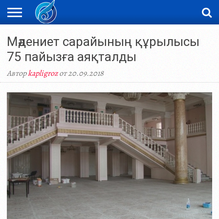
ЖАҢАЛЫҚТАР
Мәдениет сарайының құрылысы
НОВОСТИ
ВИДЕО
ФОТОРЕПОРТАЖИ
ОРКЕН
LIVETV
75 пайызға аяқталды
Автор
kapligroz
от 20.09.2018