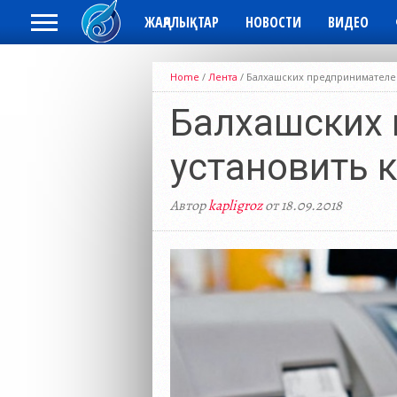
ЖАҢАЛЫҚТАР
НОВОСТИ
ВИДЕО
Home
/
Лента
/
Балхашских предпринимателей
Балхашских 
установить 
Автор
kapligroz
от 18.09.2018