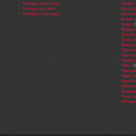
Реклама в Балхаше
Афиша
Реклама на сайте
Без руб
Телефоны Балхаша
Бесплат
Бизнес
Видео
(
Выборы
Доставк
Еске ал
Жаңалы
Заслуж
Карта 
Конкур
Лента
(8
Народн
Наши л
Новост
Объявл
Поздра
Происш
Фоторе