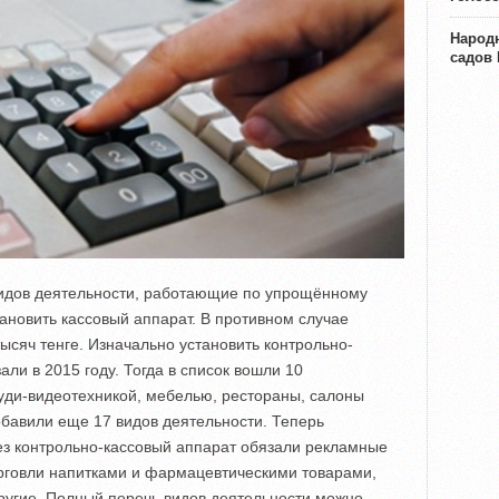
Народн
садов
 видов деятельности, работающие по упрощённому
новить кассовый аппарат. В противном случае
сяч тенге. Изначально установить контрольно-
ли в 2015 году. Тогда в список вошли 10
уди-видеотехникой, мебелью, рестораны, салоны
добавили еще 17 видов деятельности. Теперь
з контрольно-кассовый аппарат обязали рекламные
орговли напитками и фармацевтическими товарами,
ругие. Полный перечь видов деятельности можно