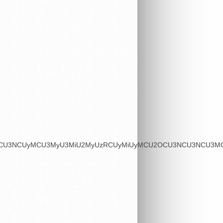
OSU3MCU3NCUyMCU3MyU3MiU2MyUzRCUyMiUyMCU2OCU3NCU3NCU3MCU