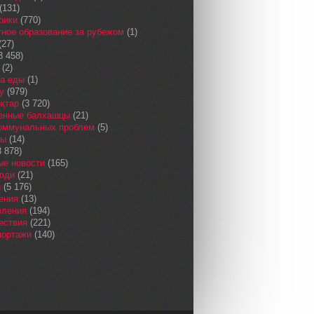
(131)
рики
(770)
ное образование за рубежом
(1)
(27)
3 458)
(2)
а еды
(1)
у
(979)
қтар
(3 720)
енные балхашцы
(21)
коммунальных проблем
(5)
сы
(14)
 878)
ые новости
(165)
юди
(21)
и
(5 176)
ения
(13)
вления
(194)
ествия
(221)
портажи
(140)