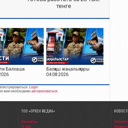
тенге
ти Балхаша
Балқаш жаңалықтары
2026
04.08.2026
егистрироваться.
Login
ия вам необходимо
авторизоваться
.
ТОО «ОРКЕН МЕДИА»
НОВОСТ
Контакты
Автобу
О нас
Акции и