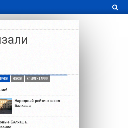
язали
ЯРНОЕ
НОВОЕ
КОММЕНТАРИИ
ние!
Народный рейтинг школ
Балхаша
ковые Балхаша.
ование