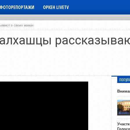
ФОТОРЕПОРТАЖИ
ОРКЕН LIVETV
ывают о своих мамах
алхашцы рассказываю
ПОПУЛ
Внима
Участ
Голос