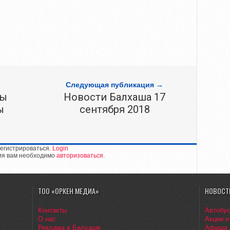
Следующая публикация →
ры
Новости Балхаша 17
ы
сентября 2018
егистрироваться.
Login
ия вам необходимо
авторизоваться
.
ТОО «ОРКЕН МЕДИА»
НОВОСТ
Контакты
Автобу
О нас
Акции и
Реклама в Балхаше
Афиша