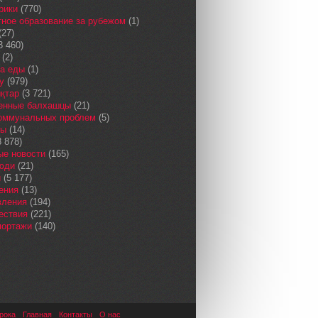
рики
(770)
ное образование за рубежом
(1)
(27)
3 460)
(2)
а еды
(1)
у
(979)
қтар
(3 721)
енные балхашцы
(21)
коммунальных проблем
(5)
сы
(14)
 878)
ые новости
(165)
юди
(21)
и
(5 177)
ения
(13)
вления
(194)
ествия
(221)
портажи
(140)
рока
Главная
Контакты
О нас