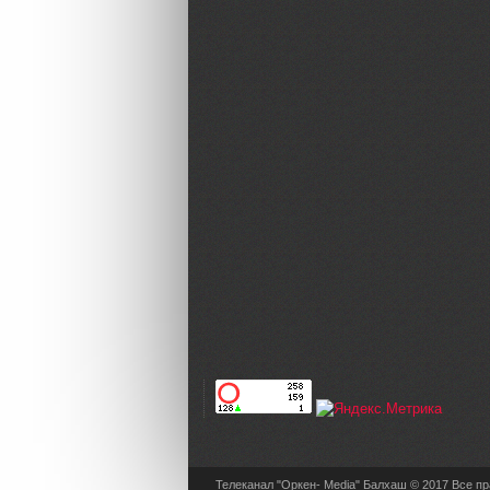
Телеканал "Оркен- Media" Балхаш © 2017 Все п