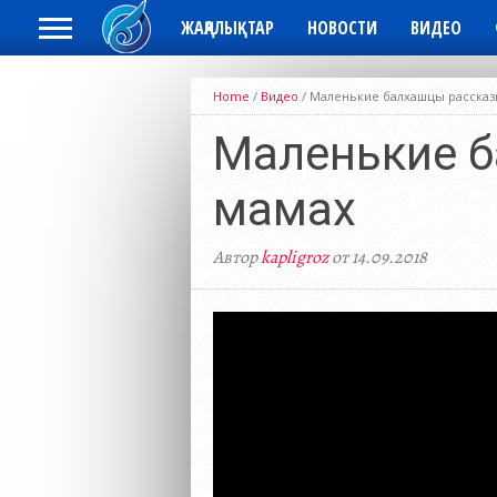
ЖАҢАЛЫҚТАР
НОВОСТИ
ВИДЕО
Home
/
Видео
/
Маленькие балхашцы рассказ
Маленькие б
мамах
Автор
kapligroz
от 14.09.2018