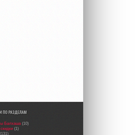
И ПО РАЗДЕЛАМ
сы Балхаша
(10)
 скидки
(1)
(131)