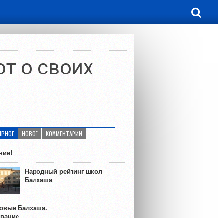
т о своих
ЯРНОЕ
НОВОЕ
КОММЕНТАРИИ
ние!
Народный рейтинг школ
Балхаша
ковые Балхаша.
ование