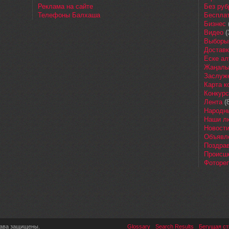
Реклама на сайте
Без руб
Телефоны Балхаша
Бесплат
Бизнес
Видео
(
Выборы
Доставк
Еске ал
Жаңалы
Заслуж
Карта 
Конкур
Лента
(8
Народн
Наши л
Новост
Объявл
Поздра
Происш
Фоторе
рава защищены.
Glossary
Search Results
Бегущая ст