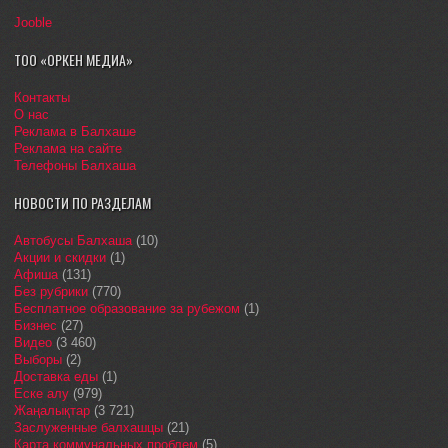
Jooble
ТОО «ОРКЕН МЕДИА»
Контакты
О нас
Реклама в Балхаше
Реклама на сайте
Телефоны Балхаша
НОВОСТИ ПО РАЗДЕЛАМ
Автобусы Балхаша
(10)
Акции и скидки
(1)
Афиша
(131)
Без рубрики
(770)
Бесплатное образование за рубежом
(1)
Бизнес
(27)
Видео
(3 460)
Выборы
(2)
Доставка еды
(1)
Еске алу
(979)
Жаңалықтар
(3 721)
Заслуженные балхашцы
(21)
Карта коммунальных проблем
(5)