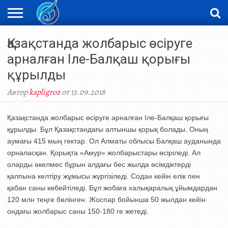
ЖАҢАЛЫҚТАР
Қазақстанда жолбарыс өсіруге
НОВОСТИ
ВИДЕО
ФОТОРЕПОРТАЖИ
ОРКЕН
LIVETV
арналған Іле-Балқаш қорығы
құрылды
Автор
kapligroz
от 13.09.2018
Қазақстанда жолбарыс өсіруге арналған Іле-Балқаш қорығы
құрылды. Бұл Қазақстандағы алтыншы қорық болады. Оның
аумағы 415 мың гектар. Ол Алматы облысы Балқаш ауданында
орналасқан. Қорықта «Амур» жолбарыстары өсіріледі. Ал
оларды әкелмес бұрын алдағы бес жылда өсімдіктерді
қалпына келтіру жұмысы жүргізіледі. Содан кейін елік пен
қабан саны көбейтіледі. Бұл жобаға халықаралық ұйымдардан
120 млн теңге бөлінген. Жоспар бойынша 50 жылдан кейін
ондағы жолбарыс саны 150-180 ге жетеді.