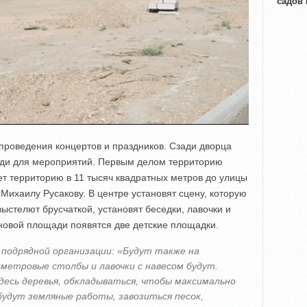
садов
проведения концертов и праздников. Сзади дворца
ади для мероприятий. Первым делом территорию
ет территорию в 11 тысяч квадратных метров до улицы
Михаилу Русакову. В центре установят сцену, которую
выстелют брусчаткой, установят беседки, лавочки и
новой площади появятся две детские площадки.
 подрядной организации: «Будут также на
метровые столбы и лавочки с навесом будут.
десь деревья, обкладываться, чтобы максимально
будут земляные работы, завозиться песок,