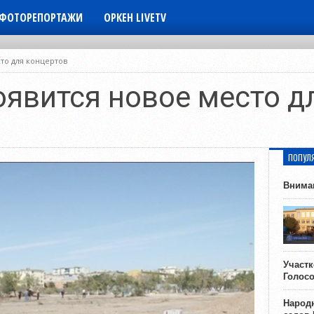
ФОТОРЕПОРТАЖИ
ОРКЕН LIVETV
то для концертов
оявится новое место д
ПОПУЛ
Внима
Участ
Голос
Народн