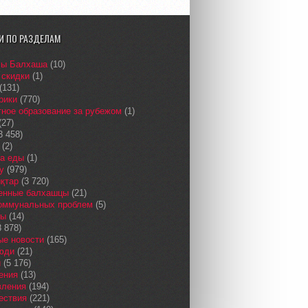
И ПО РАЗДЕЛАМ
сы Балхаша
(10)
 скидки
(1)
(131)
рики
(770)
ное образование за рубежом
(1)
(27)
3 458)
(2)
а еды
(1)
у
(979)
қтар
(3 720)
енные балхашцы
(21)
коммунальных проблем
(5)
сы
(14)
 878)
ые новости
(165)
юди
(21)
и
(5 176)
ения
(13)
вления
(194)
ествия
(221)