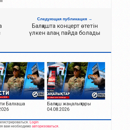
Следующая публикация →
а
Балқашта концерт өтетін
в
үлкен алаң пайда болады
ти Балхаша
Балқаш жаңалықтары
2026
04.08.2026
егистрироваться.
Login
ия вам необходимо
авторизоваться
.