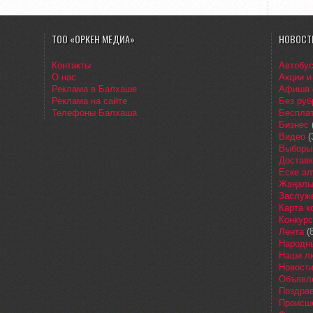
ТОО «ОРКЕН МЕДИА»
НОВОСТ
Контакты
Автобу
О нас
Акции и
Реклама в Балхаше
Афиша
Реклама на сайте
Без руб
Телефоны Балхаша
Бесплат
Бизнес
Видео
(
Выборы
Доставк
Еске ал
Жаңалы
Заслуж
Карта 
Конкур
Лента
(8
Народн
Наши л
Новост
Объявл
Поздра
Происш