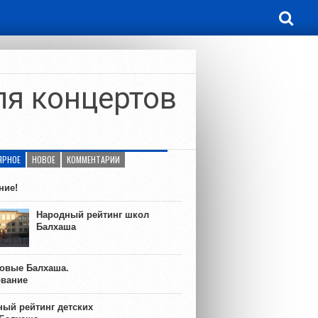
ля концертов
ЯРНОЕ
НОВОЕ
КОММЕНТАРИИ
ние!
Народный рейтинг школ
Балхаша
ковые Балхаша.
ование
ый рейтинг детских