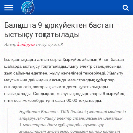
ЖАҢАЛЫҚТАР
Балқашта 9 қыркүйектен бастап
НОВОСТИ
ВИДЕО
ФОТОРЕПОРТАЖИ
ОРКЕН
LIVETV
ыстық су тоқтатылады
Автор
kapligroz
от 05.09.2018
Балқаштықтарға алтын сырға.Қыркүйек айының 9-нан бастап
шаһарда ыстық су тоқтатылады.Жылу электр станциясында
жыл сайынғы әдетпен, жылу желелілері тексеріледі. Жылыту
маусымына дайындық аясында магистралдық құбырлар
сынақтан өтіп, жоғары қысымға деген қуаттылықтары
пысықталады. Сондықтан, жылуты қондырғылары 9 қыркүйек,
яғни осы жексенбіде түнгі сағат 00.00 тоқтатылды.
Нұрболат Бөлеген- ТКШ бөлімінің жетекші міндетін
атқарушы:«Жылу электр станциясынан шығатын
1 магистральдағы құбырларды ауыстыру
жұмыстарын жүргіземіз, сонымен қатар қаланың