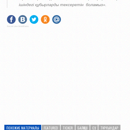
ішіндегі құбырларды тексеретін боламыз».
Social Like WordPress
ПОХОЖИЕ МАТЕРИАЛЫ
FEATURED
TICKER
БАЛҚАШ
СУ
ТҰРҒЫНДАР