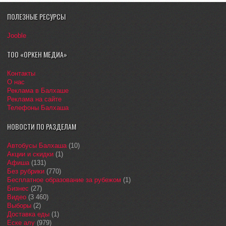
ПОЛЕЗНЫЕ РЕСУРСЫ
Jooble
ТОО «ОРКЕН МЕДИА»
Контакты
О нас
Реклама в Балхаше
Реклама на сайте
Телефоны Балхаша
НОВОСТИ ПО РАЗДЕЛАМ
Автобусы Балхаша
(10)
Акции и скидки
(1)
Афиша
(131)
Без рубрики
(770)
Бесплатное образование за рубежом
(1)
Бизнес
(27)
Видео
(3 460)
Выборы
(2)
Доставка еды
(1)
Еске алу
(979)