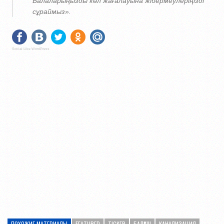
Балаларыңызды көл жағалауына жібермеулеріңізді
сұраймыз».
Social Like WordPress
ПОХОЖИЕ МАТЕРИАЛЫ
FEATURED
TICKER
БАЛҚАШ
КАНАЛИЗАЦИЯ