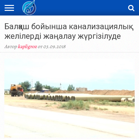
ЖАҢАЛЫҚТАР
Балқаш бойынша канализациялық
НОВОСТИ
ВИДЕО
ФОТОРЕПОРТАЖИ
ОРКЕН
LIVETV
желілерді жаңалау жүргізілуде
Автор
kapligroz
от 03.09.2018