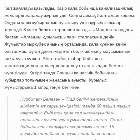
Көл жағалауы қазылады. Қазір қала бойынша канализациялық
желілерді жаңалау жүргізілуде. Соңғы аймақ Желтоқсан көшесі.
Ондағы кәріз құбырларын ауыстыру үшін құрылысшылар
тереңдігі 8 метр болатын траншея қазады. «Мәңгілік алаудан»
бастап, «Алғашқы құрылысшылар» стелласына дейін.
Жұмыстар қыркүйек айының ортасында, қала күнінен кейін
басталмақ. Бұған дейін жергілікті билік шомылу маусымының
аяқталуын күткен. Айта өтейік, шаһар бойынша
канализациялық желілерді жаңалау өткен жылдан бастап
жүргізілуде. Қазіргі таңда Спицын көшесінің бойындағы
құбырлар толығымен жаңасына ауысты. Құрылыс
жұмыстарына 1 млрд теңге бөлінген.
Нұрболат Бөлеген – ТКШ бөлімі жетекшісінің
міндетін атқарушы:«Қазіргі таңда 60 пайыз жұмыс
аяқталды. Енді тек қана көл жағалауындағы
аралықты ауыстыру жұмыстары қалған. Соған
байланысты халыққа ескерткіміз келеді. 15
қыркүйектен бастап жұмыстар басталады.