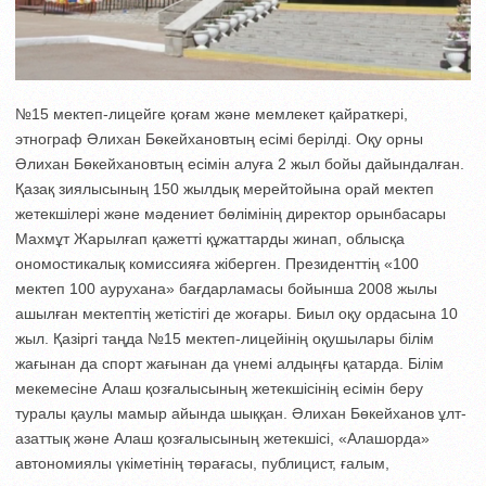
№15 мектеп-лицейге қоғам және мемлекет қайраткері,
этнограф Әлихан Бөкейхановтың есімі берілді. Оқу орны
Әлихан Бөкейхановтың есімін алуға 2 жыл бойы дайындалған.
Қазақ зиялысының 150 жылдық мерейтойына орай мектеп
жетекшілері және мәдениет бөлімінің директор орынбасары
Махмұт Жарылғап қажетті құжаттарды жинап, облысқа
ономостикалық комиссияға жіберген. Президенттің «100
мектеп 100 аурухана» бағдарламасы бойынша 2008 жылы
ашылған мектептің жетістігі де жоғары. Биыл оқу ордасына 10
жыл. Қазіргі таңда №15 мектеп-лицейінің оқушылары білім
жағынан да спорт жағынан да үнемі алдыңғы қатарда. Білім
мекемесіне Алаш қозғалысының жетекшісінің есімін беру
туралы қаулы мамыр айында шыққан. Әлихан Бөкейханов ұлт-
азаттық және Алаш қозғалысының жетекшісі, «Алашорда»
автономиялы үкіметінің төрағасы, публицист, ғалым,