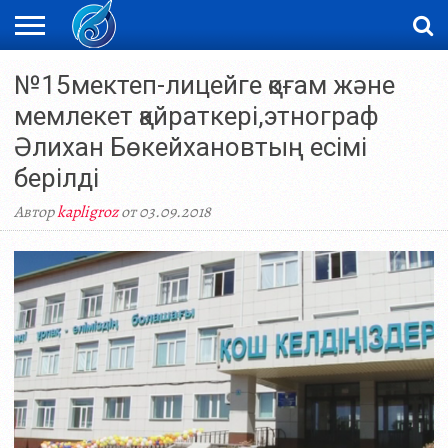
ЖАҢАЛЫҚТАР
№15мектеп-лицейге қоғам және
НОВОСТИ
ВИДЕО
ФОТОРЕПОРТАЖИ
ОРКЕН
LIVETV
мемлекет қайраткері,этнограф
Әлихан Бөкейхановтың есімі
берілді
Автор
kapligroz
от 03.09.2018