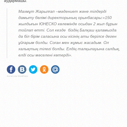
аудармашы.
Махмұт Жарылғап –мәдениет және тілдерді
дамыту бөлімі директорының орынбасары:
«150
жылдығын ЮНЕСКО көлемінде осыдан 2 жыл бұрын
тойлап өтті. Сол кезде біздің Балқаш қаламызда
да біл бірім саласына осы кісінің аты берілсе деген
ұйғарым болды. Соған мен жұмыс жасадым. Ол
халықтың тілегі болды. Елдің талқылауына салдық,
елді осы мәселені көтерді».
Social Like WordPress