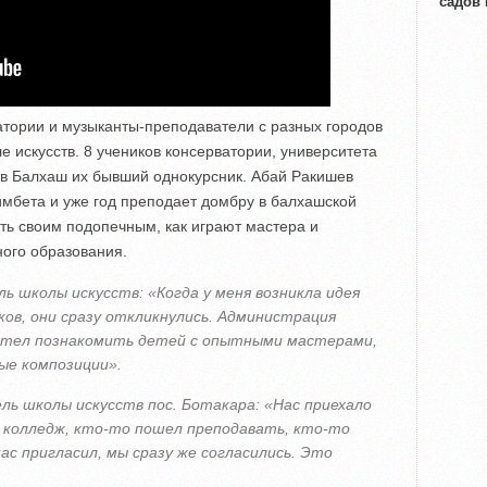
садов
атории и музыканты-преподаватели с разных городов
ле искусств. 8 учеников консерватории, университета
 в Балхаш их бывший однокурсник. Абай Ракишев
имбета и уже год преподает домбру в балхашской
ать своим подопечным, как играют мастера и
ого образования.
ь школы искусств: «Когда у меня возникла идея
ков, они сразу откликнулись. Администрация
отел познакомить детей с опытными мастерами,
ые композиции».
ль школы искусств пос. Ботакара: «Нас приехало
н колледж, кто-то пошел преподавать, кто-то
ас пригласил, мы сразу же согласились. Это