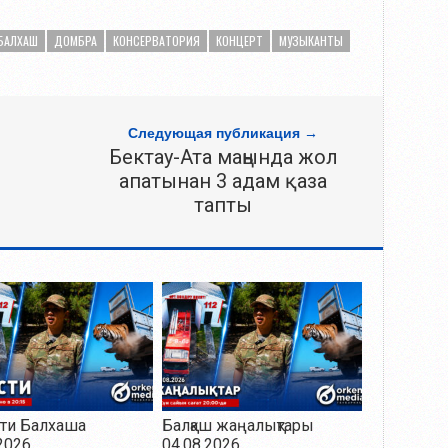
БАЛХАШ
ДОМБРА
КОНСЕРВАТОРИЯ
КОНЦЕРТ
МУЗЫКАНТЫ
Следующая публикация →
Бектау-Ата маңында жол
апатынан 3 адам қаза
тапты
ти Балхаша
Балқаш жаңалықтары
2026
04.08.2026