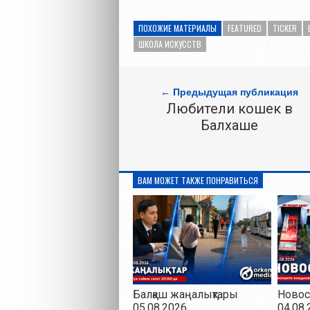
ПОХОЖИЕ МАТЕРИАЛЫ
FEATURED
TICKER
ШКОЛА ИСКУССТВ
← Предыдущая публикация
Любители кошек в
Балхаше
ВАМ МОЖЕТ ТАКЖЕ ПОНРАВИТЬСЯ
Балқаш жаңалықтары
Новос
05.08.2026
04.08.