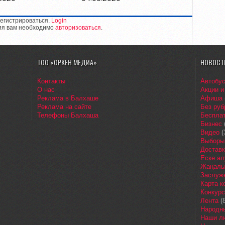
егистрироваться.
Login
ия вам необходимо
авторизоваться
.
ТОО «ОРКЕН МЕДИА»
НОВОСТ
Контакты
Автобу
О нас
Акции и
Реклама в Балхаше
Афиша
Реклама на сайте
Без руб
Телефоны Балхаша
Бесплат
Бизнес
Видео
(
Выборы
Доставк
Еске ал
Жаңалы
Заслуж
Карта 
Конкур
Лента
(8
Народн
Наши л