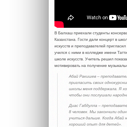
В Балхаш приехали студенты консерв
Казахстана. Гости дали концерт в шко
искусств и преподавателей пригласил
учился с ними в колледже имени Татт
школе искусств. Учитель решил показ
мотивировать на получение музыкальн
Абай Ракишев – преподавател
пригласить своих однокурсни
школы меня поддержала. Я х
чтобы они послушали народн
Диас Габдулла – преподавате
8 человек. Мы закончили оди
учиться дальше. Когда Абай н
хороший опыт для детей».