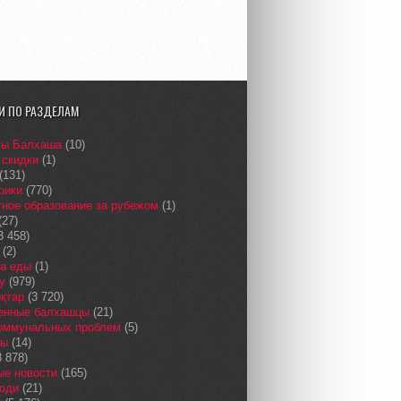
И ПО РАЗДЕЛАМ
сы Балхаша
(10)
 скидки
(1)
(131)
рики
(770)
ное образование за рубежом
(1)
(27)
3 458)
(2)
а еды
(1)
у
(979)
қтар
(3 720)
енные балхашцы
(21)
коммунальных проблем
(5)
сы
(14)
 878)
ые новости
(165)
юди
(21)