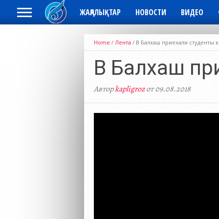
ЖАҢАЛЫҚТАР
НОВОСТИ
ВИДЕО
Home
/
Лента
/
В Балхаш приехали студенты 
В Балхаш пр
Автор
kapligroz
от 09.08.2018