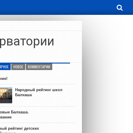
ерватории
ЯРНОЕ
НОВОЕ
КОММЕНТАРИИ
ние!
Народный рейтинг школ
Балхаша
ковые Балхаша.
ование
ый рейтинг детских