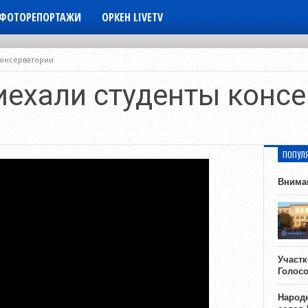
ФОТОРЕПОРТАЖИ
ОРКЕН LIVETV
консерватории
иехали студенты конс
ПОПУЛ
Внима
Участ
Голос
Народн