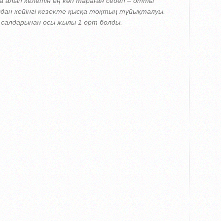
 алып келетін ең көп тараған себеп – отты
Одан кейінгі кезекте қысқа тоқтың тұйықталуы.
у салдарынан осы жылы 1 өрт болды.