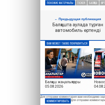
ПОХОЖИЕ МАТЕРИАЛЫ
TICKER
БАЛҚАШ
ӨР
← Предыдущая публикация
Балқашта аулада тұрған
автомобиль өртенді
ВАМ МОЖЕТ ТАКЖЕ ПОНРАВИТЬСЯ
Балқаш жаңалықтары
Новос
05.08.2026
04.08.
Для отправки комментария вам необходимо зар
Для отправки комментар
КОММЕНТИРОВАТЬ