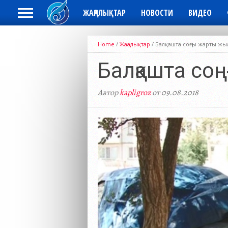
ЖАҢАЛЫҚТАР
НОВОСТИ
ВИДЕО
Home
/
Жаңалықтар
/
Балқашта соңғы жарты жыл
Балқашта со
Автор
kapligroz
от 09.08.2018