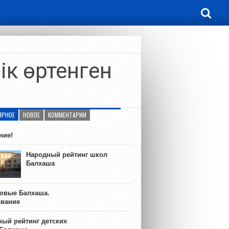
ік өртенген
ЯРНОЕ
НОВОЕ
КОММЕНТАРИИ
ние!
Народный рейтинг школ
Балхаша
ковые Балхаша.
ование
ый рейтинг детских