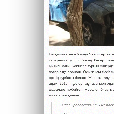
Балқашта соңғы 6 айда 5 көлік өртен
хабарлама түсіпті. Соның 35-і өрт рет
Қызыл жалын көбінесе түрғын үйлерде
пәтер отқа оранған. Осы жылы тілсіз 
өрттің құрбаны болған. Жарақат алу
адам. 2018 — де өрт оқиғасы мен ода
шаралары көбейген. Мәселен биыл ма
аман алып қалған.
Олег Грабовский-ТЖБ мемлек