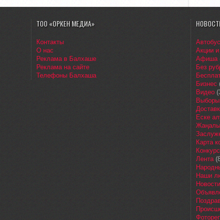
ТОО «ОРКЕН МЕДИА»
НОВОСТ
Контакты
Автобу
О нас
Акции и
Реклама в Балхаше
Афиша
Реклама на сайте
Без руб
Телефоны Балхаша
Бесплат
Бизнес
Видео
(
Выборы
Доставк
Еске ал
Жаңалы
Заслуж
Карта 
Конкур
Лента
(8
Народн
Наши л
Новост
Объявл
Поздра
Происш
Фоторе