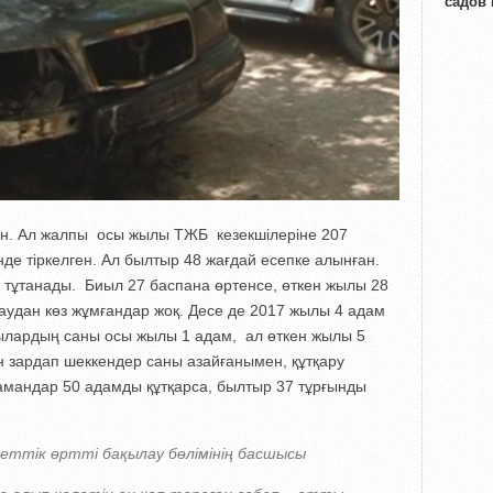
садов
ген. Ал жалпы осы жылы ТЖБ кезекшілеріне 207
інде тіркелген. Ал былтыр 48 жағдай есепке алынған.
 тұтанады. Биыл 27 баспана өртенсе, өткен жылы 28
жаудан көз жұмғандар жоқ. Десе де 2017 жылы 4 адам
шылардың саны осы жылы 1 адам, ал өткен жылы 5
н зардап шеккендер саны азайғанымен, құтқару
мандар 50 адамды құтқарса, былтыр 37 тұрғынды
еттік өртті бақылау бөлімінің басшысы