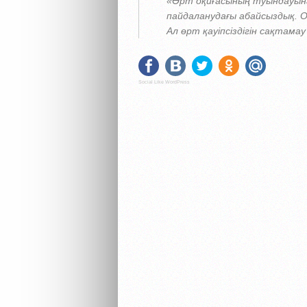
«Өрт оқиғасының туындауына
пайдаланудағы абайсыздық. 
Ал өрт қауіпсіздігін сақтама
Social Like WordPress