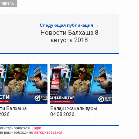
Т ОҚИҒАСЫ
Следующая публикация →
Новости Балхаша 8
августа 2018
ти Балхаша
Балқаш жаңалықтары
2026
04.08.2026
егистрироваться.
Login
ия вам необходимо
авторизоваться
.