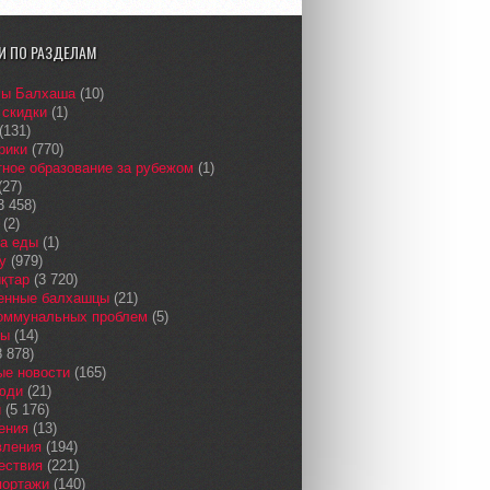
И ПО РАЗДЕЛАМ
сы Балхаша
(10)
 скидки
(1)
(131)
рики
(770)
ное образование за рубежом
(1)
(27)
3 458)
(2)
а еды
(1)
у
(979)
қтар
(3 720)
енные балхашцы
(21)
коммунальных проблем
(5)
сы
(14)
 878)
ые новости
(165)
юди
(21)
и
(5 176)
ения
(13)
вления
(194)
ествия
(221)
портажи
(140)