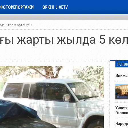
ФОТОРЕПОРТАЖИ
ОРКЕН LIVETV
да 5 көлік өртенген
ңғы жарты жылда 5 көл
ПОПУЛ
Внима
Участ
Голос
Народн